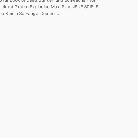
ackpot Piraten Explodiac Maxi Play NEUE SPIELE
op Spiele So Fangen Sie bei…