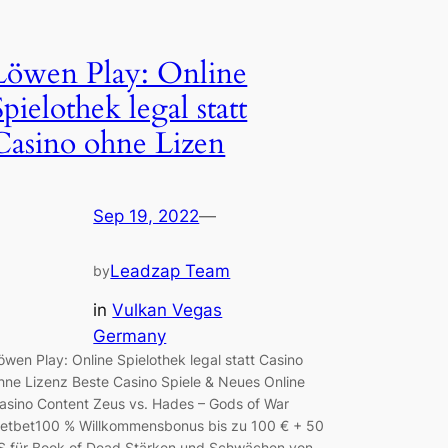
Löwen Play: Online
Spielothek legal statt
Casino ohne Lizen
Sep 19, 2022
—
Leadzap Team
by
in
Vulkan Vegas
Germany
öwen Play: Online Spielothek legal statt Casino
hne Lizenz Beste Casino Spiele & Neues Online
asino Content Zeus vs. Hades – Gods of War
etbet100 % Willkommensbonus bis zu 100 € + 50
S für Book of Dead Stärken und Schwächen von