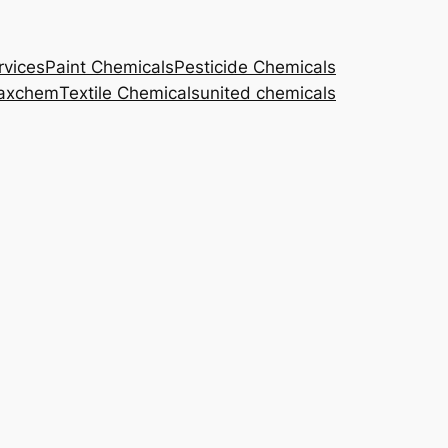
rvices
Paint Chemicals
Pesticide Chemicals
axchem
Textile Chemicals
united chemicals