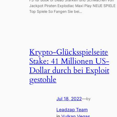
Jackpot Piraten Explodiac Maxi Play NEUE SPIELE
Top Spiele So Fangen Sie bei…
Krypto-Glücksspielseite
Stake: 41 Millionen US-
Dollar durch bei Exploit
gestohle
Jul 18, 2022
—
by
Leadzap Team
in
Vulkan Vegas