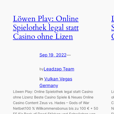
Löwen Play: Online
Spielothek legal statt
Casino ohne Lizen
Sep 19, 2022
—
Leadzap Team
by
in
Vulkan Vegas
Germany
Löwen Play: Online Spielothek legal statt Casino
L
ohne Lizenz Beste Casino Spiele & Neues Online
o
Casino Content Zeus vs. Hades – Gods of War
C
Netbet100 % Willkommensbonus bis zu 100 € + 50
N
FS für Book of Dead Stärken und Schwächen von
F