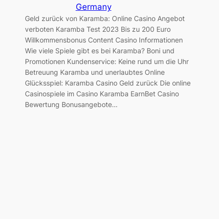
Germany
Geld zurück von Karamba: Online Casino Angebot
verboten Karamba Test 2023 Bis zu 200 Euro
Willkommensbonus Content Casino Informationen
Wie viele Spiele gibt es bei Karamba? Boni und
Promotionen Kundenservice: Keine rund um die Uhr
Betreuung Karamba und unerlaubtes Online
Glücksspiel: Karamba Casino Geld zurück Die online
Casinospiele im Casino Karamba EarnBet Casino
Bewertung Bonusangebote…