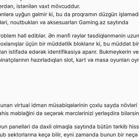
erdən, istənilən vaxt mövcuddur.
lərə uyğun gəlmir ki, bu da proqramın düzgün işləmədiyi
ri, noutbukları və aksesuarları Gaming.az saytında
roblem həll ediblər. Ən mənfi rəylər təsdiqlənmənin uzun
xlanışlar üçün bir müddətlik bloklanır ki, bu müddət b
dan istifadə edərək identifikasiya aparır. Bukmeykerin v
atçılarının hazırladıqları slot, kart və masa oyunları oy
lunan virtual idman müsabiqələrinin çoxlu sayda növləri 
his məbləğini də seçərək mərclərinizi yerləşdirə bilərsin
oyun panelləri də daxil olmaqla saytında bütün tərkib his
klub sektorlarına keçə bilir, eyni zamanda bunun bir ne