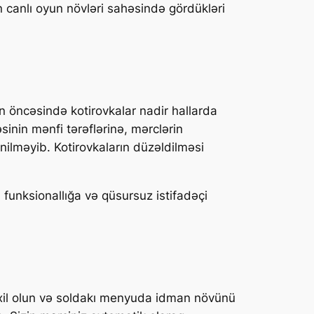
n canlı oyun növləri sahəsində gördükləri
n öncəsində kotirovkalar nadir hallarda
inin mənfi tərəflərinə, mərclərin
ənilməyib. Kotirovkaların düzəldilməsi
 funksionallığa və qüsursuz istifadəçi
axil olun və soldakı menyuda idman növünü