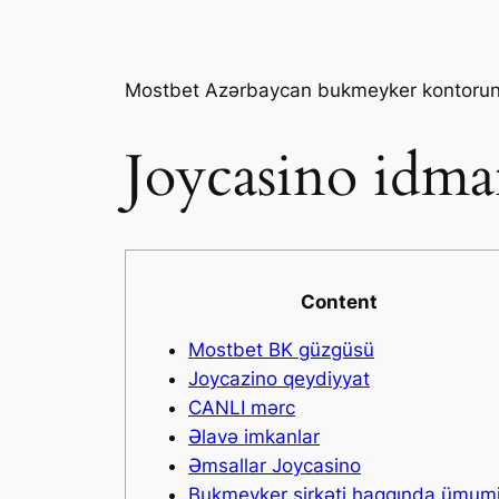
Mostbet Azərbaycan bukmeyker kontorun
Joycasino idma
Content
Mostbet BK güzgüsü
Joycazino qeydiyyat
CANLI mərc
Əlavə imkanlar
Əmsallar Joycasino
Bukmeyker şirkəti haqqında ümum