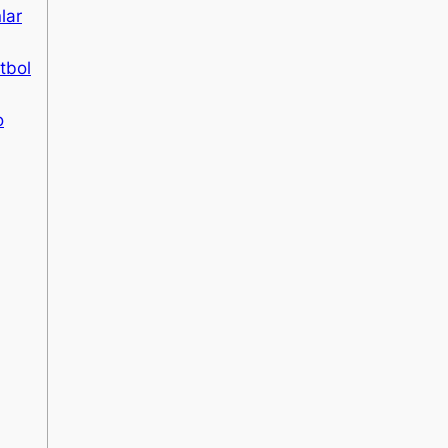
lar
tbol
o