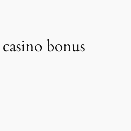
 casino bonus