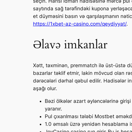
seçin. Hansı idman hadisəsinə mərcə pul q
saytında sağ tərəfindəki kupona yerləşəc
et düyməsini basın və qarşılaşmanın nəticə
https://1xbet-az-casino.com/qeydiyyat/
.
Əlavə imkanlar
Xətt, təxminən, premmatch ilə üst-üstə dü
bazarlar təklif etmir, lakin mövcud olan r
dərəcələri dərhal qəbul edilir. Hadisələr i
aşağı olur.
Bəzi ölkələr azart əyləncələrinə gir
yaranır.
Pul çıxarılması tələbi Mostbet əməkda
1.0 əmsalı üzrə yenidən hesablama is
JoyCasino casino run giriş Bu iş hes