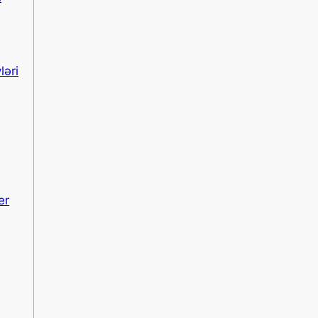
ləri
er