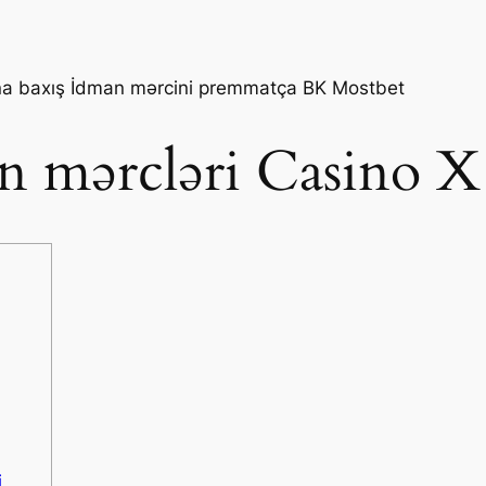
a baxış İdman mərcini premmatça BK Mostbet
n mərcləri Casino X
i