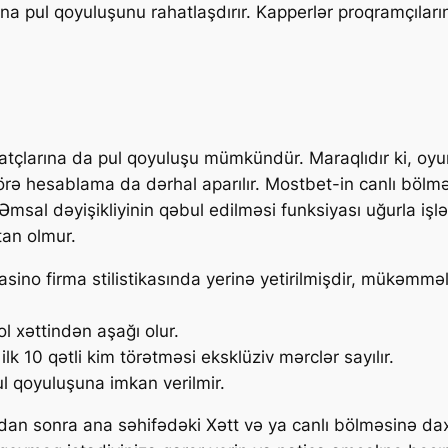
na pul qoyuluşunu rahatlaşdırır. Kapperlər proqramçıları
matçlarına da pul qoyuluşu mümkündür. Maraqlıdır ki, oyu
örə hesablama da dərhal aparılır. Mostbet-in canlı bölməs
Əmsal dəyişikliyinin qəbul edilməsi funksiyası uğurla işl
tan olmur.
asino firma stilistikasında yerinə yetirilmişdir, mükəmməl
l xəttindən aşağı olur.
ilk 10 qətli kim törətməsi eksklüziv mərclər sayılır.
ul qoyuluşuna imkan verilmir.
qdan sonra ana səhifədəki Xətt və ya canlı bölməsinə d