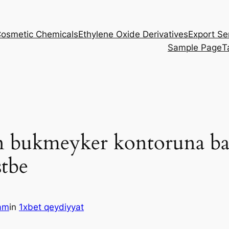
osmetic Chemicals
Ethylene Oxide Derivatives
Export Se
Sample Page
T
n bukmeyker kontoruna ba
tbe
am
in
1xbet qeydiyyat