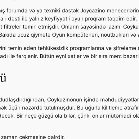
lmış forumda və ya texniki dəstək Joycazino menecerlərin
arı dəsti ilə yalnız keyfiyyətli oyun proqram təqdim edir
filtreler təmin etmişdir. Onların sayəsində lazımi Coyka
r. Bakıda ucuz qiymətə Oyun kompüterləri, noutbukları və
i təmin edən təhlükəsizlik proqramlarına və şifrələmə al
ı ilə fərqlənir. Bütün eyni xətlər və bir sıra mərc baza
sü
əhdudlaşdırdığından, Coykazinonun işində məhdudiyyətləri
ək üçün nəzərdə tutulmuşdur. Bu uğurla kilitleme ətrafı
ək. Bir neçə güzgü ola bilər, çünki onlar mütəmadi ola
 zaman çəkməsinə dairdir.