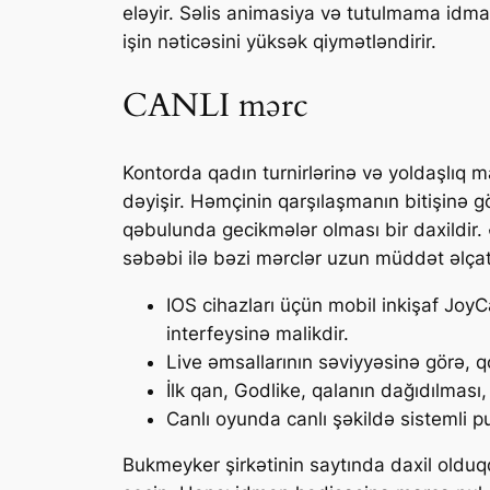
eləyir. Səlis animasiya və tutulmama idma
işin nəticəsini yüksək qiymətləndirir.
CANLI mərc
Kontorda qadın turnirlərinə və yoldaşlıq 
dəyişir. Həmçinin qarşılaşmanın bitişinə g
qəbulunda gecikmələr olması bir daxildir. 
səbəbi ilə bəzi mərclər uzun müddət əlça
IOS cihazları üçün mobil inkişaf JoyC
interfeysinə malikdir.
Live əmsallarının səviyyəsinə görə, qo
İlk qan, Godlike, qalanın dağıdılması, 
Canlı oyunda canlı şəkildə sistemli p
Bukmeyker şirkətinin saytında daxil oldu