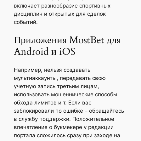
включает разнообразие спортивных
дисциплин и открытых для сделок
событий.
Приложения MostBet для
Android и iOS
Например, нельзя создавать
мультиаккаунты, передавать свою
учетную запись третьим лицам,
использовать мошеннические способы
обхода лимитов и т. Если вас
заблокировали по ошибке – обращайтесь
в службу поддержки. Положительное
впечатление о букмекере у редакции
портала сложилось сразу при заходе на