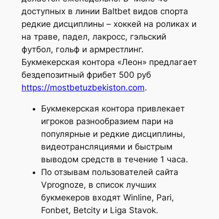
доступных в линии Baltbet видов спорта
редкие дисциплины – хоккей на роликах и
на траве, падел, лакросс, гэльский
футбол, гольф и армрестлинг.
Букмекерская контора «Леон» предлагает
бездепозитный фрибет 500 руб
https://mostbetuzbekiston.com
.
Букмекерская контора привлекает
игроков разнообразием пари на
популярные и редкие дисциплины,
видеотрансляциями и быстрым
выводом средств в течение 1 часа.
По отзывам пользователей сайта
Vprognoze, в список лучших
букмекеров входят Winline, Pari,
Fonbet, Betcity и Liga Stavok.