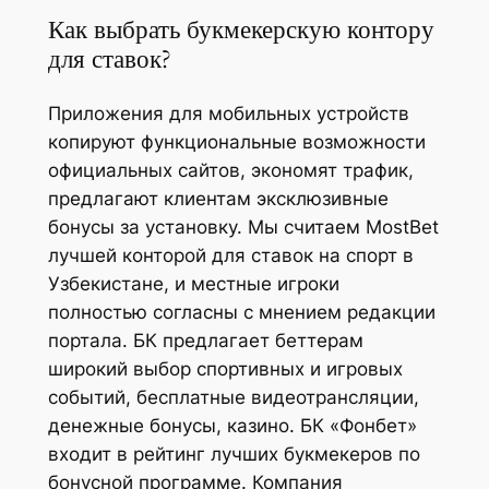
Как выбрать букмекерскую контору
для ставок?
Приложения для мобильных устройств
копируют функциональные возможности
официальных сайтов, экономят трафик,
предлагают клиентам эксклюзивные
бонусы за установку. Мы считаем MostBet
лучшей конторой для ставок на спорт в
Узбекистане, и местные игроки
полностью согласны с мнением редакции
портала. БК предлагает беттерам
широкий выбор спортивных и игровых
событий, бесплатные видеотрансляции,
денежные бонусы, казино. БК «Фонбет»
входит в рейтинг лучших букмекеров по
бонусной программе. Компания