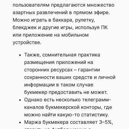
пользователям предлагаются множество
азартных развлечений в прямом эфире.
Можно играть в баккара, рулетку,
блекджек и другие игры, используя ПК
или приложение на мобильном
устройстве.
Также, сомнительная практика
размещения приложений на
сторонних ресурсах – гарантии
сохранности ваших средств и личной
информации в таком случае
букмекер предоставить не может.
Однако есть несколько телеграмм-
каналов букмекерской конторы, где
можно найти какую-то статистику.
Маржа букмекера составляет 3–5%,