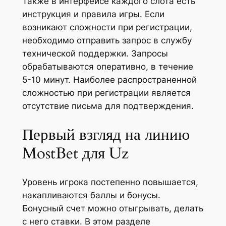
Также в интерфейсе каждого слота есть
инструкция и правила игры. Если
возникают сложности при регистрации,
необходимо отправить запрос в службу
технической поддержки. Запросы
обрабатываются оперативно, в течение
5-10 минут. Наиболее распространенной
сложностью при регистрации является
отсутствие письма для подтверждения.
Первый взгляд на линию
MostBet для Uz
Уровень игрока постепенно повышается,
накапливаются баллы и бонусы.
Бонусный счет можно отыгрывать, делать
с него ставки. В этом разделе