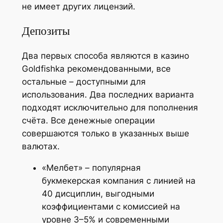
не имеет других лицензий.
Депозиты
Два первых способа являются в казино
Goldfishka рекомендованными, все
остальные – доступными для
использования. Два последних варианта
подходят исключительно для пополнения
счёта. Все денежные операции
совершаются только в указанных выше
валютах.
«Мелбет» – популярная
букмекерская компания с линией на
40 дисциплин, выгодными
коэффициентами с комиссией на
уровне 3–5% и современными