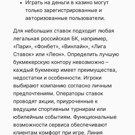
Играть на деньги в казино могут
только зарегистрированные и
авторизованные пользователи.
Для небольших ставок подходит любая
легальная российская БК, например,
«Пари», «Фонбет», «Винлайн», «Лига
Ставок» или «Леон». Определить лучшую
букмекерскую контору невозможно –
каждый букмекер имеет преимущества,
недостатки и особенности. Игроки
выбирают компанию согласно личным
предпочтениям. Операторы ставок
проводят акции, приуроченные к
ведущим спортивным турнирам или
юбилейным событиям. Функциональные
возможности сервиса обеспечивают
клиентам комфорт при игре. Линия