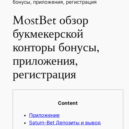
бонусы, приложения, регистрация
MostBet обзор
букмекерской
конторы бонусы,
приложения,
регистрация
Content
Приложение
Saturn-Bet Депозиты и вывод