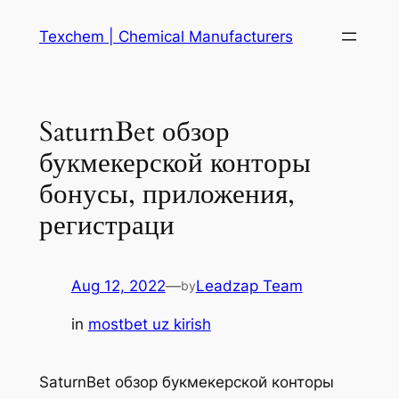
Skip
Texchem | Chemical Manufacturers
to
content
SaturnBet обзор
букмекерской конторы
бонусы, приложения,
регистраци
Aug 12, 2022
—
Leadzap Team
by
in
mostbet uz kirish
SaturnBet обзор букмекерской конторы