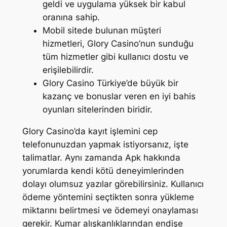
geldi ve uygulama yüksek bir kabul
oranına sahip.
Mobil sitede bulunan müşteri
hizmetleri, Glory Casino’nun sunduğu
tüm hizmetler gibi kullanıcı dostu ve
erişilebilirdir.
Glory Casino Türkiye’de büyük bir
kazanç ve bonuslar veren en iyi bahis
oyunları sitelerinden biridir.
Glory Casino’da kayıt işlemini cep
telefonunuzdan yapmak istiyorsanız, işte
talimatlar. Aynı zamanda Apk hakkında
yorumlarda kendi kötü deneyimlerinden
dolayı olumsuz yazılar görebilirsiniz. Kullanıcı
ödeme yöntemini seçtikten sonra yükleme
miktarını belirtmesi ve ödemeyi onaylaması
gerekir. Kumar alışkanlıklarından endişe