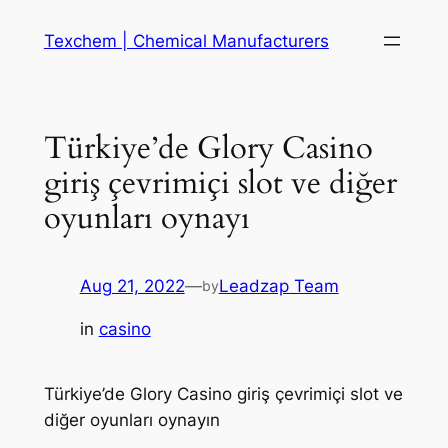
Skip
Texchem | Chemical Manufacturers
to
content
Türkiye’de Glory Casino
giriş çevrimiçi slot ve diğer
oyunları oynayı
Aug 21, 2022
—
Leadzap Team
by
in
casino
Türkiye’de Glory Casino giriş çevrimiçi slot ve
diğer oyunları oynayın