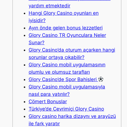
yardım etmektedir
Hangi Glory Casino oyunları en
iyisidir?
Ayın önde gelen bonus lezzetleri
Glory Casino TR Oyunculara Neler
Sunar?
Glory Casino’da oturum açarken hangi
sorunlar ortaya çıkabilir?
Glory Casino mobil uygulamasının
olumlu ve olumsuz tarafları
Glory Casino’de Spor Bahisleri
Glory Casino mobil uygulamasıyla
nasıl para yatırılır?
Cömert Bonuslar
Türkiye’de Çevrimiçi Glory Casino
Glory casino harika dizaynı ve arayüzü
ile fark yaratır