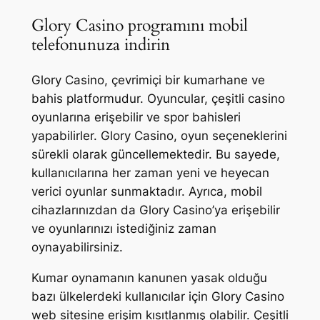
Glory Casino programını mobil
telefonunuza indirin
Glory Casino, çevrimiçi bir kumarhane ve
bahis platformudur. Oyuncular, çeşitli casino
oyunlarına erişebilir ve spor bahisleri
yapabilirler. Glory Casino, oyun seçeneklerini
sürekli olarak güncellemektedir. Bu sayede,
kullanıcılarına her zaman yeni ve heyecan
verici oyunlar sunmaktadır. Ayrıca, mobil
cihazlarınızdan da Glory Casino’ya erişebilir
ve oyunlarınızı istediğiniz zaman
oynayabilirsiniz.
Kumar oynamanın kanunen yasak olduğu
bazı ülkelerdeki kullanıcılar için Glory Casino
web sitesine erişim kısıtlanmış olabilir. Çeşitli