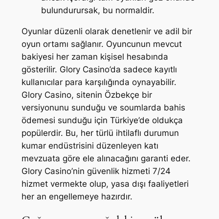
bulundurursak, bu normaldir.
Oyunlar düzenli olarak denetlenir ve adil bir
oyun ortamı sağlanır. Oyuncunun mevcut
bakiyesi her zaman kişisel hesabında
gösterilir. Glory Casino’da sadece kayıtlı
kullanıcılar para karşılığında oynayabilir.
Glory Casino, sitenin Özbekçe bir
versiyonunu sunduğu ve soumlarda bahis
ödemesi sunduğu için Türkiye’de oldukça
popülerdir. Bu, her türlü ihtilaflı durumun
kumar endüstrisini düzenleyen katı
mevzuata göre ele alınacağını garanti eder.
Glory Casino’nin güvenlik hizmeti 7/24
hizmet vermekte olup, yasa dışı faaliyetleri
her an engellemeye hazırdır.