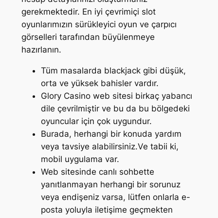
gerekmektedir. En iyi çevrimiçi slot
oyunlarımızın sürükleyici oyun ve çarpıcı
görselleri tarafından büyülenmeye
hazırlanın.
Tüm masalarda blackjack gibi düşük,
orta ve yüksek bahisler vardır.
Glory Casino web sitesi birkaç yabancı
dile çevrilmiştir ve bu da bu bölgedeki
oyuncular için çok uygundur.
Burada, herhangi bir konuda yardım
veya tavsiye alabilirsiniz.Ve tabii ki,
mobil uygulama var.
Web sitesinde canlı sohbette
yanıtlanmayan herhangi bir sorunuz
veya endişeniz varsa, lütfen onlarla e-
posta yoluyla iletişime geçmekten