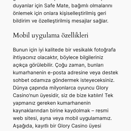
duyanlar için Safe Mate, bağımlı olmalarını
önlemek için onlara kişiselleştirilmiş geri
bildirim ve özelleştirilmiş mesajlar sağlar.
Mobil uygulama özellikleri
Bunun için iyi kalitede bir vesikalık fotoğrafa
ihtiyacınız olacaktır, böylece bilgileriniz
açıkça görülebilir. Çoğu zaman, bunları
kumarhanenin e-posta adresine veya destek
sohbet odamıza göndermek isteyeceksiniz.
Dünya çapında milyonlarca oyuncu Glory
Casino’nun üyesidir, siz de bize katılın! Tek
yapmanız gereken kumarhanenin
kaynaklarından birine kaydolmak – resmi
web sitesi, ayna veya mobil uygulamamız.
Aşağıda, kayıtlı bir Glory Casino üyesi