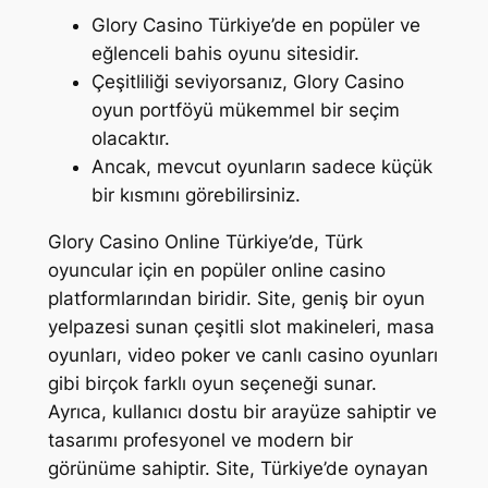
Glory Casino Türkiye’de en popüler ve
eğlenceli bahis oyunu sitesidir.
Çeşitliliği seviyorsanız, Glory Casino
oyun portföyü mükemmel bir seçim
olacaktır.
Ancak, mevcut oyunların sadece küçük
bir kısmını görebilirsiniz.
Glory Casino Online Türkiye’de, Türk
oyuncular için en popüler online casino
platformlarından biridir. Site, geniş bir oyun
yelpazesi sunan çeşitli slot makineleri, masa
oyunları, video poker ve canlı casino oyunları
gibi birçok farklı oyun seçeneği sunar.
Ayrıca, kullanıcı dostu bir arayüze sahiptir ve
tasarımı profesyonel ve modern bir
görünüme sahiptir. Site, Türkiye’de oynayan