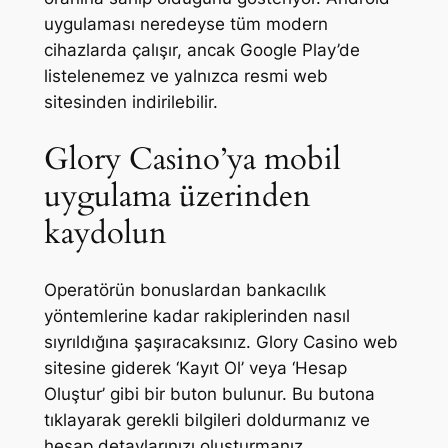
uygulaması neredeyse tüm modern
cihazlarda çalışır, ancak Google Play’de
listelenemez ve yalnızca resmi web
sitesinden indirilebilir.
Glory Casino’ya mobil
uygulama üzerinden
kaydolun
Operatörün bonuslardan bankacılık
yöntemlerine kadar rakiplerinden nasıl
sıyrıldığına şaşıracaksınız. Glory Casino web
sitesine giderek ‘Kayıt Ol’ veya ‘Hesap
Oluştur’ gibi bir buton bulunur. Bu butona
tıklayarak gerekli bilgileri doldurmanız ve
hesap detaylarınızı oluşturmanız