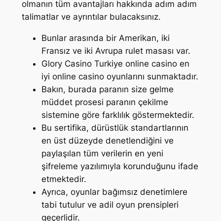
olmanın tüm avantajları hakkında adım adım
talimatlar ve ayrıntılar bulacaksınız.
Bunlar arasında bir Amerikan, iki
Fransız ve iki Avrupa rulet masası var.
Glory Casino Turkiye online casino en
iyi online casino oyunlarını sunmaktadır.
Bakın, burada paranın size gelme
müddet prosesi paranın çekilme
sistemine göre farklılık göstermektedir.
Bu sertifika, dürüstlük standartlarının
en üst düzeyde denetlendiğini ve
paylaşılan tüm verilerin en yeni
şifreleme yazılımıyla korunduğunu ifade
etmektedir.
Ayrıca, oyunlar bağımsız denetimlere
tabi tutulur ve adil oyun prensipleri
geçerlidir.