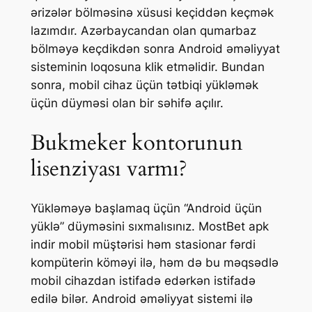
ərizələr bölməsinə xüsusi keçiddən keçmək
lazımdır. Azərbaycandan olan qumarbaz
bölməyə keçdikdən sonra Android əməliyyat
sisteminin loqosuna klik etməlidir. Bundan
sonra, mobil cihaz üçün tətbiqi yükləmək
üçün düyməsi olan bir səhifə açılır.
Bukmeker kontorunun
lisenziyası varmı?
Yükləməyə başlamaq üçün “Android üçün
yüklə” düyməsini sıxmalısınız. MostBet apk
indir mobil müştərisi həm stasionar fərdi
kompüterin köməyi ilə, həm də bu məqsədlə
mobil cihazdan istifadə edərkən istifadə
edilə bilər. Android əməliyyat sistemi ilə