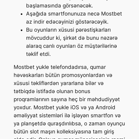
başlamasında görsənəcək.
Aşağıda smartfonunuza necə Mostbet
az indir edəcəyinizi göstərəcəyik.
Bu oyunların xüsusi pərəstişkarları
mövcuddur ki, şirkət də bunu nəzərə
alaraq canlı oyunları öz müştərilərinə
təklif etdi.
Mostbet yukle telefondadırsa, qumar
həvəskarları bütün promosyonlardan və
xüsusi təkliflərdən yararlana bilər və
tətbiqdə istifadə olunan bonus
proqramlarının sayına heç bir məhdudiyyət
yoxdur. Mostbet yukle iOS və ya Android
əməliyyat sistemləri ilə işləyən smartfon və
ya planşetdə quraşdırılıbsa, o zaman oyunçu
bütün slot maşın kolleksiyasına tam giriş