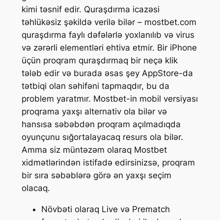
kimi təsnif edir. Quraşdırma icazəsi
təhlükəsiz şəkildə verilə bilər – mostbet.com
quraşdırma faylı dəfələrlə yoxlanılıb və virus
və zərərli elementləri ehtiva etmir. Bir iPhone
üçün proqram quraşdırmaq bir neçə klik
tələb edir və burada əsas şey AppStore-da
tətbiqi olan səhifəni tapmaqdır, bu da
problem yaratmır. Mostbet-in mobil versiyası
proqrama yaxşı alternativ ola bilər və
hansısa səbəbdən proqram açılmadıqda
oyunçunu sığortalayacaq resurs ola bilər.
Amma siz müntəzəm olaraq Mostbet
xidmətlərindən istifadə edirsinizsə, proqram
bir sıra səbəblərə görə ən yaxşı seçim
olacaq.
Növbəti olaraq Live və Prematch