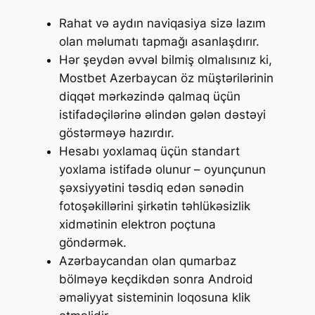
Rahat və aydın naviqasiya sizə lazım
olan məlumatı tapmağı asanlaşdırır.
Hər şeydən əvvəl bilmiş olmalısınız ki,
Mostbet Azerbaycan öz müştərilərinin
diqqət mərkəzində qalmaq üçün
istifadəçilərinə əlindən gələn dəstəyi
göstərməyə hazırdır.
Hesabı yoxlamaq üçün standart
yoxlama istifadə olunur – oyunçunun
şəxsiyyətini təsdiq edən sənədin
fotoşəkillərini şirkətin təhlükəsizlik
xidmətinin elektron poçtuna
göndərmək.
Azərbaycandan olan qumarbaz
bölməyə keçdikdən sonra Android
əməliyyat sisteminin loqosuna klik