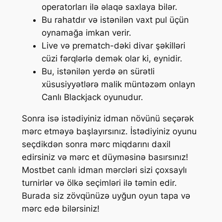
operatorları ilə əlaqə saxlaya bilər.
Bu rahatdır və istənilən vaxt pul üçün
oynamağa imkan verir.
Live və prematch-dəki divar şəkilləri
cüzi fərqlərlə demək olar ki, eynidir.
Bu, istənilən yerdə ən sürətli
xüsusiyyətlərə malik müntəzəm onlayn
Canlı Blackjack oyunudur.
Sonra isə istədiyiniz idman növünü seçərək
mərc etməyə başlayırsınız. İstədiyiniz oyunu
seçdikdən sonra mərc miqdarını daxil
edirsiniz və mərc et düyməsinə basırsınız!
Mostbet canlı idman mərcləri sizi çoxsaylı
turnirlər və ölkə seçimləri ilə təmin edir.
Burada siz zövqünüzə uyğun oyun tapa və
mərc edə bilərsiniz!