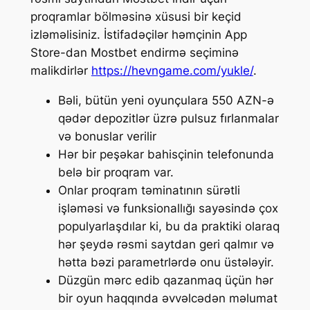
proqramlar bölməsinə xüsusi bir keçid
izləməlisiniz. İstifadəçilər həmçinin App
Store-dan Mostbet endirmə seçiminə
malikdirlər
https://hevngame.com/yukle/
.
Bəli, bütün yeni oyunçulara 550 AZN-ə
qədər depozitlər üzrə pulsuz fırlanmalar
və bonuslar verilir
Hər bir peşəkar bahisçinin telefonunda
belə bir proqram var.
Onlar proqram təminatının sürətli
işləməsi və funksionallığı sayəsində çox
populyarlaşdılar ki, bu da praktiki olaraq
hər şeydə rəsmi saytdan geri qalmır və
hətta bəzi parametrlərdə onu üstələyir.
Düzgün mərc edib qazanmaq üçün hər
bir oyun haqqında əvvəlcədən məlumat