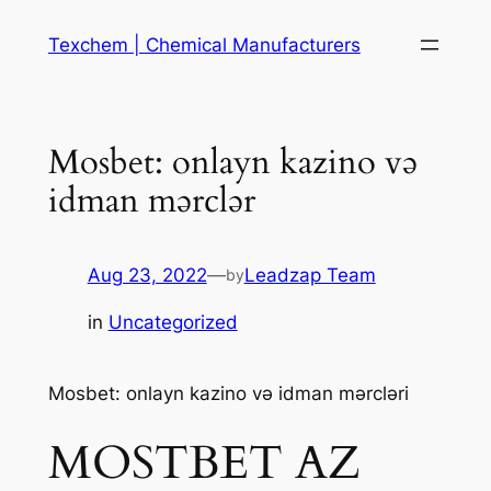
Skip
Texchem | Chemical Manufacturers
to
content
Mosbet: onlayn kazino və
idman mərclər
Aug 23, 2022
—
Leadzap Team
by
in
Uncategorized
Mosbet: onlayn kazino və idman mərcləri
MOSTBET AZ