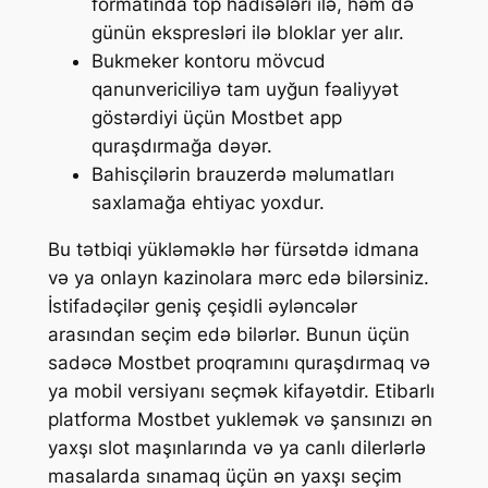
formatında top hadisələri ilə, həm də
günün ekspresləri ilə bloklar yer alır.
Bukmeker kontoru mövcud
qanunvericiliyə tam uyğun fəaliyyət
göstərdiyi üçün Mostbet app
quraşdırmağa dəyər.
Bahisçilərin brauzerdə məlumatları
saxlamağa ehtiyac yoxdur.
Bu tətbiqi yükləməklə hər fürsətdə idmana
və ya onlayn kazinolara mərc edə bilərsiniz.
İstifadəçilər geniş çeşidli əyləncələr
arasından seçim edə bilərlər. Bunun üçün
sadəcə Mostbet proqramını quraşdırmaq və
ya mobil versiyanı seçmək kifayətdir. Etibarlı
platforma Mostbet yuklemək və şansınızı ən
yaxşı slot maşınlarında və ya canlı dilerlərlə
masalarda sınamaq üçün ən yaxşı seçim