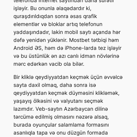
telefonda internet saytından daha sürətli
işləyir. Bu onunla əlaqədardır ki,
quraşdırıldıqdan sonra əsas qrafik
elementlər və bloklar artıq telefonun
yaddaşındadır, lakin mobil saytı açanda hər
dəfə yenidən yüklənir. Mostbet tətbiqi həm
Android ƏS, həm də iPhone-larda tez işləyir
və bu üstünlük ən azı canlı idman növlərinə
mərc edərkən vacib ola bilər.
Bir kliklə qeydiyyatdan keçmək üçün əvvəlcə
sayta daxil olmaq, daha sonra isə
qeydiyyatdan keçmək düyməsini klikləmək,
yaşayış ölkəsini və valyutanı seçmək
lazımdır. Veb-saytın Azərbaycan dilinə
tərcümə edilmiş olmasını nəzərə alsaq,
burada oyunçular salamlama formasını
asanlıqla tapa və onu düzgün formada