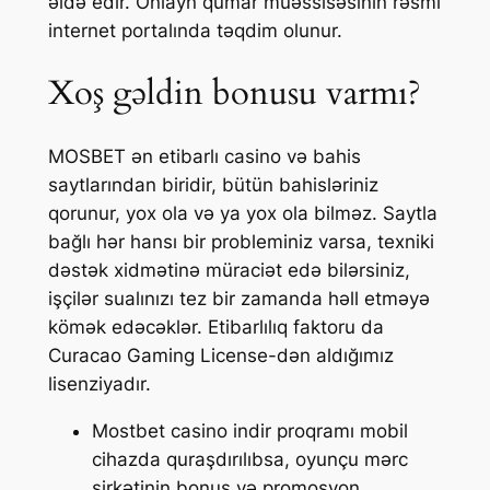
əldə edir. Onlayn qumar müəssisəsinin rəsmi
internet portalında təqdim olunur.
Xoş gəldin bonusu varmı?
MOSBET ən etibarlı casino və bahis
saytlarından biridir, bütün bahisləriniz
qorunur, yox ola və ya yox ola bilməz. Saytla
bağlı hər hansı bir probleminiz varsa, texniki
dəstək xidmətinə müraciət edə bilərsiniz,
işçilər sualınızı tez bir zamanda həll etməyə
kömək edəcəklər. Etibarlılıq faktoru da
Curacao Gaming License-dən aldığımız
lisenziyadır.
Mostbet casino indir proqramı mobil
cihazda quraşdırılıbsa, oyunçu mərc
şirkətinin bonus və promosyon