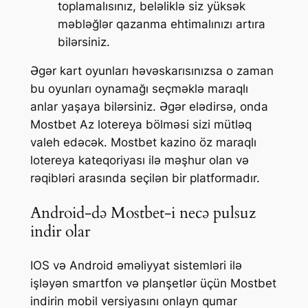
toplamalısınız, beləliklə siz yüksək
məbləğlər qazanma ehtimalınızı artıra
bilərsiniz.
Əgər kart oyunları həvəskarısınızsa o zaman
bu oyunları oynamağı seçməklə maraqlı
anlar yaşaya bilərsiniz. Əgər elədirsə, onda
Mostbet Az lotereya bölməsi sizi mütləq
valeh edəcək. Mostbet kazino öz maraqlı
lotereya kateqoriyası ilə məşhur olan və
rəqibləri arasında seçilən bir platformadır.
Android-də Mostbet-i necə pulsuz
indir olar
IOS və Android əməliyyat sistemləri ilə
işləyən smartfon və planşetlər üçün Mostbet
indirin mobil versiyasını onlayn qumar