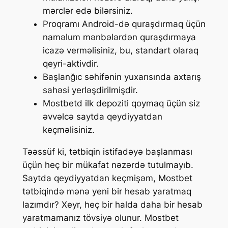
mərclər edə bilərsiniz.
Proqramı Android-də quraşdırmaq üçün
naməlum mənbələrdən quraşdırmaya
icazə verməlisiniz, bu, standart olaraq
qeyri-aktivdir.
Başlanğıc səhifənin yuxarısında axtarış
sahəsi yerləşdirilmişdir.
Mostbetd ilk depoziti qoymaq üçün siz
əvvəlcə saytda qeydiyyatdan
keçməlisiniz.
Təəssüf ki, tətbiqin istifadəyə başlanması
üçün heç bir mükafat nəzərdə tutulmayıb.
Saytda qeydiyyatdan keçmişəm, Mostbet
tətbiqində mənə yeni bir hesab yaratmaq
lazımdır? Xeyr, heç bir halda daha bir hesab
yaratmamanız tövsiyə olunur. Mostbet