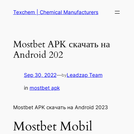
Skip
Texchem | Chemical Manufacturers
to
content
Mostbet APK скачать на
Android 202
Sep 30, 2022
—
Leadzap Team
by
in
mostbet apk
Mostbet APK скачать на Android 2023
Mostbet Mobil