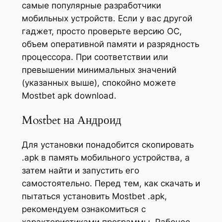
самые популярные разработчики
мобильных устройств. Если у вас другой
гаджет, просто проверьте версию ОС,
объем оперативной памяти и разрядность
процессора. При соответствии или
превышении минимальных значений
(указанных выше), спокойно можете
Mostbet apk download.
Mostbet на Андроид
Для установки понадобится скопировать
.apk в память мобильного устройства, а
затем найти и запустить его
самостоятельно. Перед тем, как скачать и
пытаться установить Mostbet .apk,
рекомендуем ознакомиться с