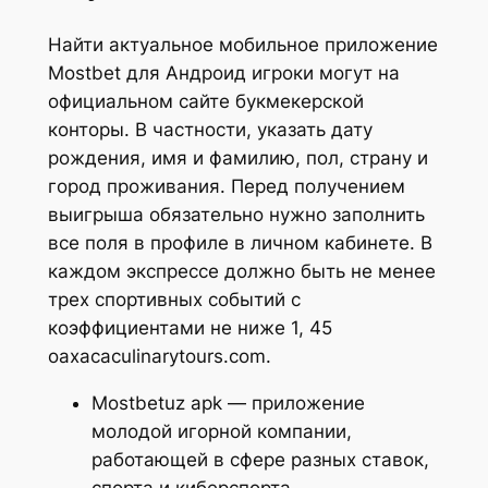
Найти актуальное мобильное приложение
Mostbet для Андроид игроки могут на
официальном сайте букмекерской
конторы. В частности, указать дату
рождения, имя и фамилию, пол, страну и
город проживания. Перед получением
выигрыша обязательно нужно заполнить
все поля в профиле в личном кабинете. В
каждом экспрессе должно быть не менее
трех спортивных событий с
коэффициентами не ниже 1, 45
oaxacaculinarytours.com.
Mostbetuz apk — приложение
молодой игорной компании,
работающей в сфере разных ставок,