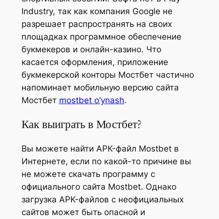
Industry, так как компания Google не
разрешает распространять на своих
площадках программное обеспечение
букмекеров и онлайн-казино. Что
касается оформления, приложение
букмекерской конторы Мостбет частично
напоминает мобильную версию сайта
Мостбет
mostbet o’ynash
.
Как выиграть в Мостбет?
Вы можете найти APK-файл Mostbet в
Интернете, если по какой-то причине вы
не можете скачать программу с
официального сайта Mostbet. Однако
загрузка APK-файлов с неофициальных
сайтов может быть опасной и