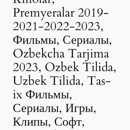
Premyeralar 2019-
2021-2022-2023,
Фильмы, Сериалы,
Ozbekcha Tarjima
2023, Ozbek Tilida,
Uzbek Tilida, Tas-
ix Фильмы,
Сериалы, Игры,
Клипы, Софт,