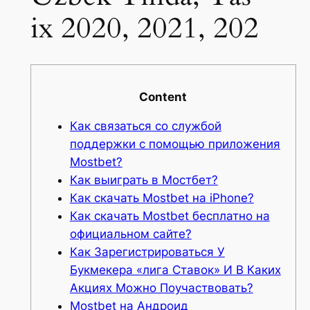
ix 2020, 2021, 202
Content
Как связаться со службой
поддержки с помощью приложения
Mostbet?
Как выиграть в Мостбет?
Как скачать Mostbet на iPhone?
Как скачать Mostbet бесплатно на
официальном сайте?
Как Зарегистрироваться У
Букмекера «лига Ставок» И В Каких
Акциях Можно Поучаствовать?
Mostbet на Андроид