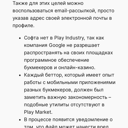
Также для этих целей можно
воспользоваться email-рассылкой, просто
указав адрес своей электронной почты в
профиле.
Софта нет в Play Industry, так как
компания Google не разрешает
распространять на своих площадках
программное обеспечение
букмекеров и онлайн-казино.
Каждый беттор, который имеет опыт
работы с мобильными приложениями
разных букмекеров, должен был
заметить важную закономерность –
подобные утилиты отсутствуют в
Play Market.
В процессе появится уведомление о
том, что файл может нанести вред