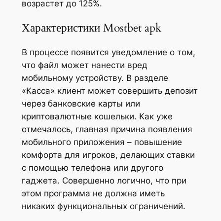
возрастет до 125%.
Характеристики Mostbet apk
В процессе появится уведомление о том,
что файл может нанести вред
мобильному устройству. В разделе
«Касса» клиент может совершить депозит
через банковские карты или
криптовалютные кошельки. Как уже
отмечалось, главная причина появления
мобильного приложения – повышение
комфорта для игроков, делающих ставки
с помощью телефона или другого
гаджета. Совершенно логично, что при
этом программа не должна иметь
никаких функциональных ограничений.