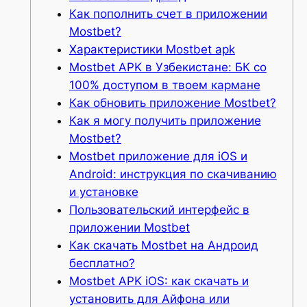
Как пополнить счет в приложении
Mostbet?
Характеристики Mostbet apk
Mostbet APK в Узбекистане: БК со
100% доступом в твоем кармане
Как обновить приложение Mostbet?
Как я могу получить приложение
Mostbet?
Mostbet приложение для iOS и
Android: инструкция по скачиванию
и установке
Пользовательский интерфейс в
приложении Mostbet
Как скачать Mostbet на Андроид
бесплатно?
Mostbet APK iOS: как скачать и
установить для Айфона или