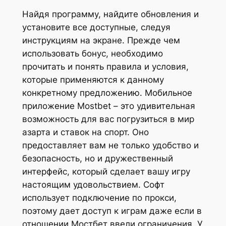
Найдя программу, найдите обновления и
установите все доступные, следуя
инструкциям на экране. Прежде чем
использовать бонус, необходимо
прочитать и понять правила и условия,
которые применяются к данному
конкретному предложению. Мобильное
приложение Mostbet – это удивительная
возможность для вас погрузиться в мир
азарта и ставок на спорт. Оно
предоставляет вам не только удобство и
безопасность, но и дружественный
интерфейс, который сделает вашу игру
настоящим удовольствием. Софт
использует подключение по прокси,
поэтому дает доступ к играм даже если в
отношении Мостбет ввели ограничения. У