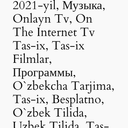
2021-yil, Музыка,
Onlayn Tv, On
The Internet Tv
Tas-ix, Tas-ix
Filmlar,
Программы,
O`zbekcha Tarjima,
Tas-ix, Besplatno,
O`zbek Tilida,
Uzbek Tilida, Tas-