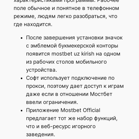
характеристиками программы. Рабочее
поле обычное и понятное в телефонном
режиме, людям легко разобраться, что
где находится.
После завершения установки значок
с эмблемой букмекерской конторы
появится mostbet uz kirish на одном
из рабочих столов мобильного
устройства.
Софт использует подключение по
прокси, поэтому дает доступ к играм
даже если в отношении Мостбет
ввели ограничения.
Приложение Mostbet Official
предлагает тот же набор функций,
что и веб-ресурс игорного
заведения.