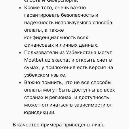
спорта и киберспорта.
Кроме того, очень важно
гарантировать безопасность и
надежность используемого способа
оплаты, а также
конфиденциальность всех
финансовых и личных данных.
Пользователи из Узбекистана могут
Mostbet uz skachat и открыть счет в
сумах, у приложения есть версия на
узбекском языке.
Важно помнить, что не все способы
оплаты могут быть доступны во всех
странах и регионах, и доступность
может отличаться в зависимости от
юрисдикции.
В качестве примера приведены лишь