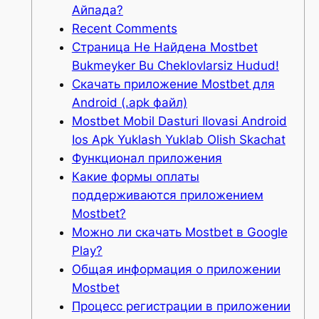
Айпада?
Recent Comments
Страница Не Найдена Mostbet
Bukmeyker Bu Cheklovlarsiz Hudud!
Скачать приложение Mostbet для
Android (.apk файл)
Mostbet Mobil Dasturi Ilovasi Android
Ios Apk Yuklash Yuklab Olish Skachat
Функционал приложения
Какие формы оплаты
поддерживаются приложением
Mostbet?
Можно ли скачать Mostbet в Google
Play?
Общая информация о приложении
Mostbet
Процесс регистрации в приложении