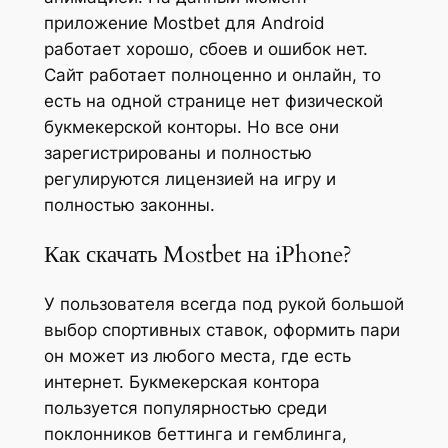
приложение Mostbet для Android
работает хорошо, сбоев и ошибок нет.
Сайт работает полноценно и онлайн, то
есть на одной странице нет физической
букмекерской конторы. Но все они
зарегистрированы и полностью
регулируются лицензией на игру и
полностью законны.
Как скачать Mostbet на iPhone?
У пользователя всегда под рукой большой
выбор спортивных ставок, оформить пари
он может из любого места, где есть
интернет. Букмекерская контора
пользуется популярностью среди
поклонников беттинга и гемблинга,