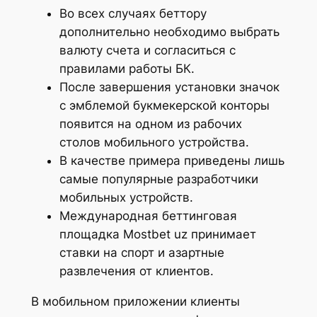
Во всех случаях беттору
дополнительно необходимо выбрать
валюту счета и согласиться с
правилами работы БК.
После завершения установки значок
с эмблемой букмекерской конторы
появится на одном из рабочих
столов мобильного устройства.
В качестве примера приведены лишь
самые популярные разработчики
мобильных устройств.
Международная беттинговая
площадка Mostbet uz принимает
ставки на спорт и азартные
развлечения от клиентов.
В мобильном приложении клиенты