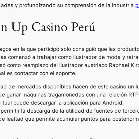
dades y profundizando su comprensión de la industria
p
Pin Up Casino Perú
agos en la que participó solo consiguió que las product
as comenzó a trabajar como ilustrador de moda y retrati
esó como reemplazo del ilustrador austriaco Raphael Ki
al es contactar con el soporte.
idad de mercados disponibles hacen de este casino un lu
de ganar máquinas tragamonedas con una relación RTP
irtual puede descargar la aplicación para Android.
 permitir la descarga de la utilidad de fuentes de tercer
de lealtad que permite acumular puntos para posteriorme