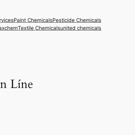
rvices
Paint Chemicals
Pesticide Chemicals
axchem
Textile Chemicals
united chemicals
en Líne