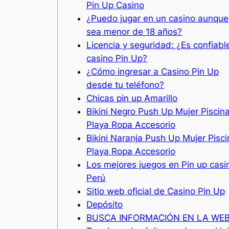
Pin Up Casino
¿Puedo jugar en un casino aunque
sea menor de 18 años?
Licencia y seguridad: ¿Es confiable
casino Pin Up?
¿Cómo ingresar a Casino Pin Up
desde tu teléfono?
Chicas pin up Amarillo
Bikini Negro Push Up Mujer Piscin
Playa Ropa Accesorio
Bikini Naranja Push Up Mujer Pisci
Playa Ropa Accesorio
Los mejores juegos en Pin up casi
Perú
Sitio web oficial de Casino Pin Up
Depósito
BUSCA INFORMACIÓN EN LA WE