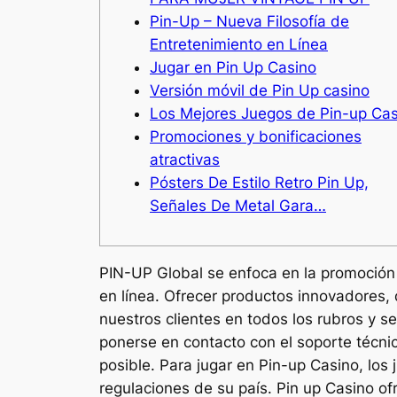
Pin-Up – Nueva Filosofía de
Entretenimiento en Línea
Jugar en Pin Up Casino
Versión móvil de Pin Up casino
Los Mejores Juegos de Pin-up Cas
Promociones y bonificaciones
atractivas
Pósters De Estilo Retro Pin Up,
Señales De Metal Gara…
PIN-UP Global se enfoca en la promoción 
en línea. Ofrecer productos innovadores,
nuestros clientes en todos los rubros y 
ponerse en contacto con el soporte técnic
posible. Para jugar en Pin-up Casino, lo
regulaciones de su país. Pin up Casino o