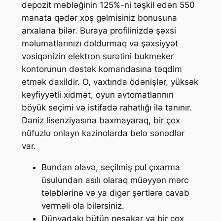
depozit məbləğinin 125%-ni təşkil edən 550
manata qədər xoş gəlmisiniz bonusuna
arxalana bilər. Buraya profilinizdə şəxsi
məlumatlarınızı doldurmaq və şəxsiyyət
vəsiqənizin elektron surətini bukmeker
kontorunun dəstək komandasına təqdim
etmək daxildir. O, vaxtında ödənişlər, yüksək
keyfiyyətli xidmət, oyun avtomatlarının
böyük seçimi və istifadə rahatlığı ilə tanınır.
Dəniz lisenziyasına baxmayaraq, bir çox
nüfuzlu onlayn kazinolarda belə sənədlər
var.
Bundan əlavə, seçilmiş pul çıxarma
üsulundan asılı olaraq müəyyən mərc
tələblərinə və ya digər şərtlərə cavab
verməli ola bilərsiniz.
Dünyadakı bütün peşəkar və bir çox