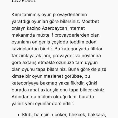
Kimi tanınmış oyun provayderlərinin
yaratdığı oyunları görə bilərsiniz. Mostbet
onlayn kazino Azərbaycan internet
məkanında müxtəlif provayderlərdən olan
oyunların ən geniş çeşiddə təqdim edən
kazinolardan biridir. Bu kateqoriyada filtrləri
tənzimləyərək janr, provayder və növlərinə
görə axtarış etməklə özünüzə tam uyğun
olan oyunu tapa bilərsiniz. Buna görə də sizə
kimsə bir oyun məsləhət görübsə, bu
kateqoriyaya baxmaq yaxşı fikirdir, çünki
burada rahat axtarışla onu tapa biləcəksiniz.
Adından da məlum olduğu kimi burada
yalnız yeni oyunlar dərc edilir.
Klub, həmçinin poker, blekcek, bakkara,