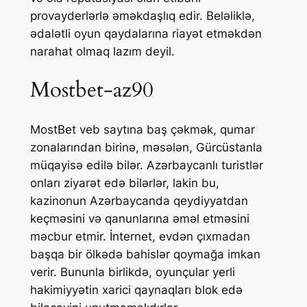
provayderlərlə əməkdaşlıq edir. Beləliklə,
ədalətli oyun qaydalarına riayət etməkdən
narahat olmaq lazım deyil.
Mostbet-az90
MostBet veb saytına baş çəkmək, qumar
zonalarından birinə, məsələn, Gürcüstanla
müqayisə edilə bilər. Azərbaycanlı turistlər
onları ziyarət edə bilərlər, lakin bu,
kazinonun Azərbaycanda qeydiyyatdan
keçməsini və qanunlarına əməl etməsini
məcbur etmir. İnternet, evdən çıxmadan
başqa bir ölkədə bahislər qoymağa imkan
verir. Bununla birlikdə, oyunçular yerli
hakimiyyətin xarici qaynaqları blok edə