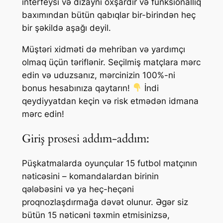
interfeysi və dizaynı oxşardır və funksionallıq
baxımından bütün qabıqlar bir-birindən heç
bir şəkildə aşağı deyil.
Müştəri xidməti də mehriban və yardımçı
olmaq üçün təriflənir. Seçilmiş matçlara mərc
edin və uduzsanız, mərcinizin 100%-ni
bonus hesabınıza qaytarın!
İndi
qeydiyyatdan keçin və risk etmədən idmana
mərc edin!
Giriş prosesi addım-addım:
Püşkatmalarda oyunçular 15 futbol matçının
nəticəsini – komandalardan birinin
qələbəsini və ya heç-heçəni
proqnozlaşdırmağa dəvət olunur. Əgər siz
bütün 15 nəticəni təxmin etmisinizsə,