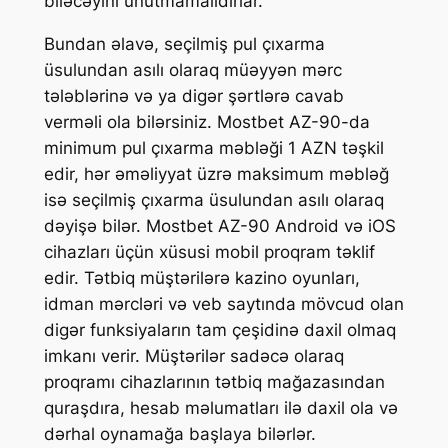
biləcəyini unutmamalıdırlar.
Bundan əlavə, seçilmiş pul çıxarma
üsulundan asılı olaraq müəyyən mərc
tələblərinə və ya digər şərtlərə cavab
verməli ola bilərsiniz. Mostbet AZ-90-da
minimum pul çıxarma məbləği 1 AZN təşkil
edir, hər əməliyyat üzrə maksimum məbləğ
isə seçilmiş çıxarma üsulundan asılı olaraq
dəyişə bilər. Mostbet AZ-90 Android və iOS
cihazları üçün xüsusi mobil proqram təklif
edir. Tətbiq müştərilərə kazino oyunları,
idman mərcləri və veb saytında mövcud olan
digər funksiyaların tam çeşidinə daxil olmaq
imkanı verir. Müştərilər sadəcə olaraq
proqramı cihazlarının tətbiq mağazasından
quraşdıra, hesab məlumatları ilə daxil ola və
dərhal oynamağa başlaya bilərlər.