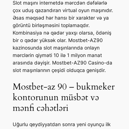
Slot maşını internetdə mərcdən dəfələrlə
çox uduş qazandıran virtual oyun maşınıdır.
Əsas məqsəd hər hansı bir xarakter və ya
görüntü birləşməsini toplamaqdır.
Kombinasiya nə qədər yaxşı olarsa, ödəniş
bir o qədər yüksək olar. Mostbet-AZ90
kazinosunda slot maşınlarında onlayn
mərclərin qiyməti 10 ilə 1 milyon manat
arasında dəyişir. Mostbet-AZ90 Casino-da
slot maşınlarının çeşidi olduqca genişdir.
Mostbet-az 90 – bukmeker
kontorunun müsbət və
mənfi cəhətləri
Uğurlu qeydiyyatdan sonra yeni oyunçu ilk