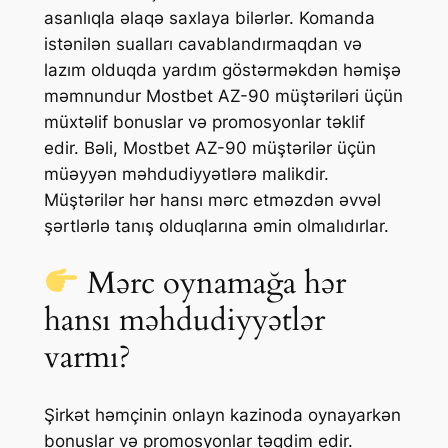
asanlıqla əlaqə saxlaya bilərlər. Komanda
istənilən sualları cavablandırmaqdan və
lazım olduqda yardım göstərməkdən həmişə
məmnundur Mostbet AZ-90 müştəriləri üçün
müxtəlif bonuslar və promosyonlar təklif
edir. Bəli, Mostbet AZ-90 müştərilər üçün
müəyyən məhdudiyyətlərə malikdir.
Müştərilər hər hansı mərc etməzdən əvvəl
şərtlərlə tanış olduqlarına əmin olmalıdırlar.
Mərc oynamağa hər
hansı məhdudiyyətlər
varmı?
Şirkət həmçinin onlayn kazinoda oynayarkən
bonuslar və promosyonlar təqdim edir.