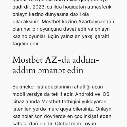
qadirdir. 2023-cü ildə həqiqətən atmasferik
onlayn kazino dünyasına daxil ola
biləcəksiniz. Mostbet kazino Azərbaycandan
olan hər bir oyunçunu dəvət edir və onlayn
kazino oyunları üçün yalnız ən yaxşı şəraiti
təqdim edir.
Mostbet AZ-da addım-
addım əmanət edin
Bukmeker istifadəçilərinin rahatlığı üçün
mobil versiya da təklif edir. Android və iOS
cihazlarında Mostbet tətbiqini yükləyərək
istənilən yerdə mərc qoya bilərsiniz. Onlayn
kazinolar son dövrlərdə ən çox inkişaf edən
sahələrdən biridir. Qlobal mobil oyun