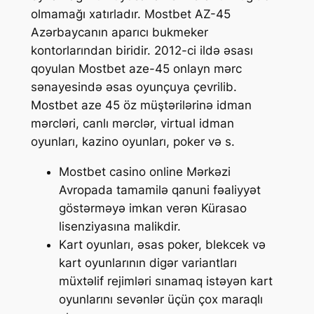
olmamağı xatırladır. Mostbet AZ-45
Azərbaycanın aparıcı bukmeker
kontorlarından biridir. 2012-ci ildə əsası
qoyulan Mostbet aze-45 onlayn mərc
sənayesində əsas oyunçuya çevrilib.
Mostbet aze 45 öz müştərilərinə idman
mərcləri, canlı mərclər, virtual idman
oyunları, kazino oyunları, poker və s.
Mostbet casino online Mərkəzi
Avropada tamamilə qanuni fəaliyyət
göstərməyə imkan verən Kürasao
lisenziyasına malikdir.
Kart oyunları, əsas poker, blekcek və
kart oyunlarının digər variantları
müxtəlif rejimləri sınamaq istəyən kart
oyunlarını sevənlər üçün çox maraqlı