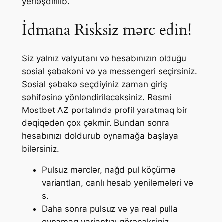
yerləşdirilib.
İdmana Risksiz mərc edin!
Siz yalnız valyutanı və hesabınızın olduğu
sosial şəbəkəni və ya messengeri seçirsiniz.
Sosial şəbəkə seçdiyiniz zaman giriş
səhifəsinə yönləndiriləcəksiniz. Rəsmi
Mostbet AZ portalında profil yaratmaq bir
dəqiqədən çox çəkmir. Bundan sonra
hesabınızı doldurub oynamağa başlaya
bilərsiniz.
Pulsuz mərclər, nağd pul köçürmə
variantları, canlı hesab yeniləmələri və
s.
Daha sonra pulsuz və ya real pulla
oynamaq variantını görəcəksiniz.