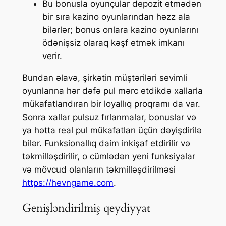
Bu bonusla oyunçular depozit etmədən
bir sıra kazino oyunlarından həzz ala
bilərlər; bonus onlara kazino oyunlarını
ödənişsiz olaraq kəşf etmək imkanı
verir.
Bundan əlavə, şirkətin müştəriləri sevimli
oyunlarına hər dəfə pul mərc etdikdə xallarla
mükafatlandıran bir loyallıq proqramı da var.
Sonra xallar pulsuz fırlanmalar, bonuslar və
ya hətta real pul mükafatları üçün dəyişdirilə
bilər. Funksionallıq daim inkişaf etdirilir və
təkmilləşdirilir, o cümlədən yeni funksiyalar
və mövcud olanların təkmilləşdirilməsi
https://hevngame.com
.
Genişləndirilmiş qeydiyyat