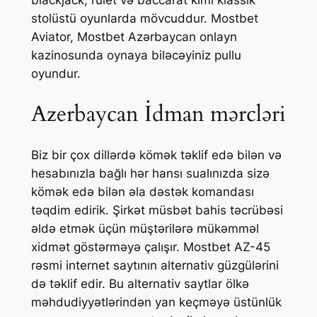
blackjack, rulet və baccarat kimi klassik
stolüstü oyunlarda mövcuddur. Mostbet
Aviator, Mostbet Azərbaycan onlayn
kazinosunda oynaya biləcəyiniz pullu
oyundur.
Azerbaycan İdman mərcləri
Biz bir çox dillərdə kömək təklif edə bilən və
hesabınızla bağlı hər hansı sualınızda sizə
kömək edə bilən əla dəstək komandası
təqdim edirik. Şirkət müsbət bahis təcrübəsi
əldə etmək üçün müştərilərə mükəmməl
xidmət göstərməyə çalışır. Mostbet AZ-45
rəsmi internet saytının alternativ güzgülərini
də təklif edir. Bu alternativ saytlar ölkə
məhdudiyyətlərindən yan keçməyə üstünlük