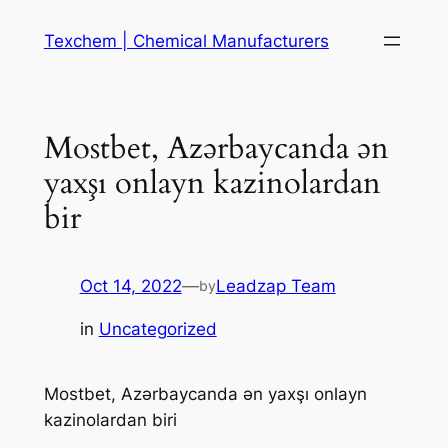
Skip
Texchem | Chemical Manufacturers
to
content
Mostbet, Azərbaycanda ən
yaxşı onlayn kazinolardan
bir
Oct 14, 2022
—
Leadzap Team
by
in
Uncategorized
Mostbet, Azərbaycanda ən yaxşı onlayn
kazinolardan biri