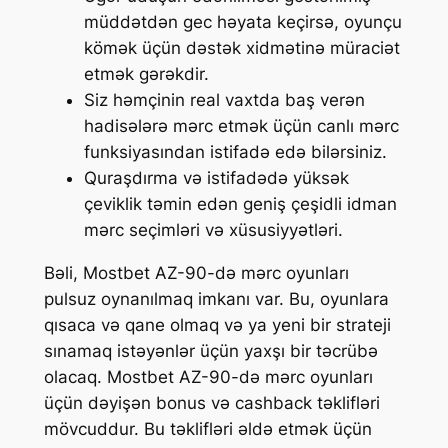
müddətdən gec həyata keçirsə, oyunçu
kömək üçün dəstək xidmətinə müraciət
etmək gərəkdir.
Siz həmçinin real vaxtda baş verən
hadisələrə mərc etmək üçün canlı mərc
funksiyasından istifadə edə bilərsiniz.
Quraşdırma və istifadədə yüksək
çeviklik təmin edən geniş çeşidli idman
mərc seçimləri və xüsusiyyətləri.
Bəli, Mostbet AZ-90-də mərc oyunları
pulsuz oynanılmaq imkanı var. Bu, oyunlara
qısaca və qane olmaq və ya yeni bir strateji
sınamaq istəyənlər üçün yaxşı bir təcrübə
olacaq. Mostbet AZ-90-də mərc oyunları
üçün dəyişən bonus və cashback təklifləri
mövcuddur. Bu təklifləri əldə etmək üçün