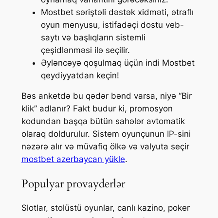
Mostbet səriştəli dəstək xidməti, ətraflı
oyun menyusu, istifadəçi dostu veb-
saytı və başlıqların sistemli
çeşidlənməsi ilə seçilir.
Əyləncəyə qoşulmaq üçün indi Mostbet
qeydiyyatdan keçin!
Bəs anketdə bu qədər bənd varsa, niyə “Bir
klik” adlanır? Fakt budur ki, promosyon
kodundan başqa bütün sahələr avtomatik
olaraq doldurulur. Sistem oyunçunun IP-sini
nəzərə alır və müvafiq ölkə və valyuta seçir
mostbet azerbaycan yükle
.
Populyar provayderlər
Slotlar, stolüstü oyunlar, canlı kazino, poker