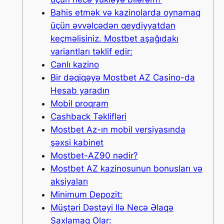
Bahis etmək və kazinolarda oynamaq
üçün əvvəlcədən qeydiyyatdan
keçməlisiniz. Mostbet aşağıdakı
variantları təklif edir:
Canlı kazino
Bir dəqiqəyə Mostbet AZ Casino-da
Hesab yaradın
Mobil proqram
Cashback Təklifləri
Mostbet Az-ın mobil versiyasında
şəxsi kabinet
Mostbet-AZ90 nədir?
Mostbet AZ kazinosunun bonusları və
aksiyaları
Minimum Depozit:
Müştəri Dəstəyi Ilə Necə Əlaqə
Saxlamaq Olar: