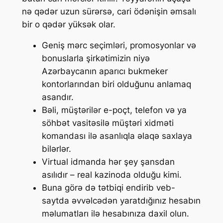
nə qədər uzun sürərsə, cari ödənişin əmsalı
bir o qədər yüksək olar.
Geniş mərc seçimləri, promosyonlar və
bonuslarla şirkətimizin niyə
Azərbaycanın aparıcı bukmeker
kontorlarından biri olduğunu anlamaq
asandır.
Bəli, müştərilər e-poçt, telefon və ya
söhbət vasitəsilə müştəri xidməti
komandası ilə asanlıqla əlaqə saxlaya
bilərlər.
Virtual idmanda hər şey şansdan
asılıdır – real kazinoda olduğu kimi.
Buna görə də tətbiqi endirib veb-
saytda əvvəlcədən yaratdığınız hesabın
məlumatları ilə hesabınıza daxil olun.