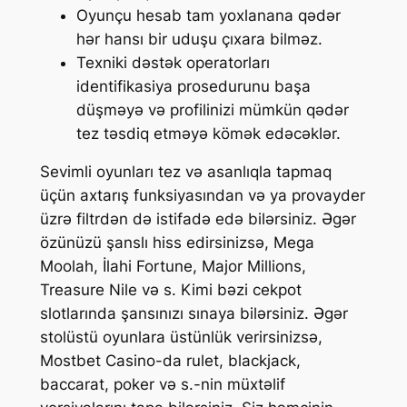
Oyunçu hesab tam yoxlanana qədər
hər hansı bir uduşu çıxara bilməz.
Texniki dəstək operatorları
identifikasiya prosedurunu başa
düşməyə və profilinizi mümkün qədər
tez təsdiq etməyə kömək edəcəklər.
Sevimli oyunları tez və asanlıqla tapmaq
üçün axtarış funksiyasından və ya provayder
üzrə filtrdən də istifadə edə bilərsiniz. Əgər
özünüzü şanslı hiss edirsinizsə, Mega
Moolah, İlahi Fortune, Major Millions,
Treasure Nile və s. Kimi bəzi cekpot
slotlarında şansınızı sınaya bilərsiniz. Əgər
stolüstü oyunlara üstünlük verirsinizsə,
Mostbet Casino-da rulet, blackjack,
baccarat, poker və s.-nin müxtəlif