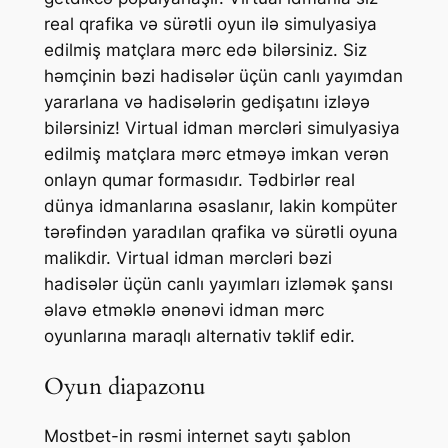
real qrafika və sürətli oyun ilə simulyasiya
edilmiş matçlara mərc edə bilərsiniz. Siz
həmçinin bəzi hadisələr üçün canlı yayımdan
yararlana və hadisələrin gedişatını izləyə
bilərsiniz! Virtual idman mərcləri simulyasiya
edilmiş matçlara mərc etməyə imkan verən
onlayn qumar formasıdır. Tədbirlər real
dünya idmanlarına əsaslanır, lakin kompüter
tərəfindən yaradılan qrafika və sürətli oyuna
malikdir. Virtual idman mərcləri bəzi
hadisələr üçün canlı yayımları izləmək şansı
əlavə etməklə ənənəvi idman mərc
oyunlarına maraqlı alternativ təklif edir.
Oyun diapazonu
Mostbet-in rəsmi internet saytı şablon