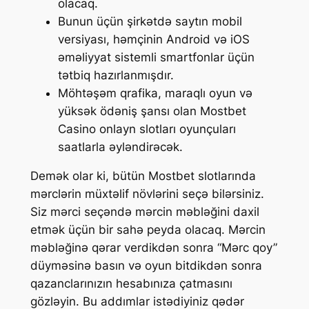
olacaq.
Bunun üçün şirkətdə saytın mobil
versiyası, həmçinin Android və iOS
əməliyyat sistemli smartfonlar üçün
tətbiq hazırlanmışdır.
Möhtəşəm qrafika, maraqlı oyun və
yüksək ödəniş şansı olan Mostbet
Casino onlayn slotları oyunçuları
saatlarla əyləndirəcək.
Demək olar ki, bütün Mostbet slotlarında
mərclərin müxtəlif növlərini seçə bilərsiniz.
Siz mərci seçəndə mərcin məbləğini daxil
etmək üçün bir sahə peyda olacaq. Mərcin
məbləğinə qərar verdikdən sonra “Mərc qoy”
düyməsinə basın və oyun bitdikdən sonra
qazanclarınızın hesabınıza çatmasını
gözləyin. Bu addımlar istədiyiniz qədər