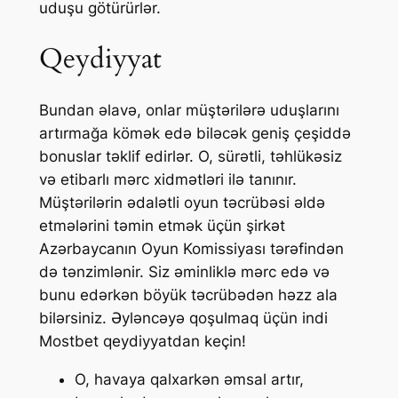
uduşu götürürlər.
Qeydiyyat
Bundan əlavə, onlar müştərilərə uduşlarını
artırmağa kömək edə biləcək geniş çeşiddə
bonuslar təklif edirlər. O, sürətli, təhlükəsiz
və etibarlı mərc xidmətləri ilə tanınır.
Müştərilərin ədalətli oyun təcrübəsi əldə
etmələrini təmin etmək üçün şirkət
Azərbaycanın Oyun Komissiyası tərəfindən
də tənzimlənir. Siz əminliklə mərc edə və
bunu edərkən böyük təcrübədən həzz ala
bilərsiniz. Əyləncəyə qoşulmaq üçün indi
Mostbet qeydiyyatdan keçin!
O, havaya qalxarkən əmsal artır,