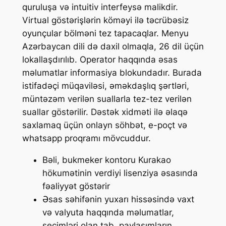
quruluşa və intuitiv interfeysə malikdir.
Virtual göstərişlərin köməyi ilə təcrübəsiz
oyunçular bölməni tez tapacaqlar. Menyu
Azərbaycan dili də daxil olmaqla, 26 dil üçün
lokallaşdırılıb. Operator haqqında əsas
məlumatlar informasiya blokundadır. Burada
istifadəçi müqaviləsi, əməkdaşlıq şərtləri,
müntəzəm verilən suallarla tez-tez verilən
suallar göstərilir. Dəstək xidməti ilə əlaqə
saxlamaq üçün onlayn söhbət, e-poçt və
whatsapp proqramı mövcuddur.
Bəli, bukmeker kontoru Kurakao
hökumətinin verdiyi lisenziya əsasında
fəaliyyət göstərir
Əsas səhifənin yuxarı hissəsində vaxt
və valyuta haqqında məlumatlar,
seçimləri olan tab, paylaşımların