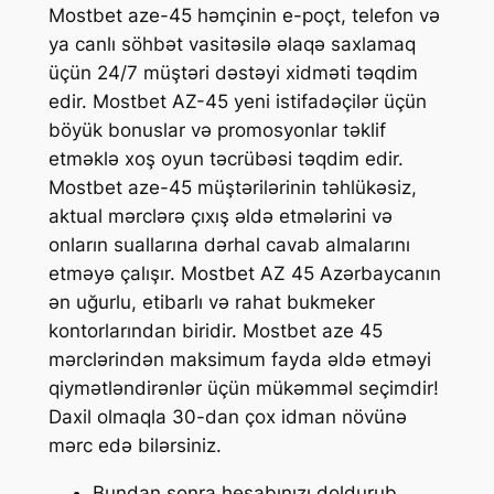
Mostbet aze-45 həmçinin e-poçt, telefon və
ya canlı söhbət vasitəsilə əlaqə saxlamaq
üçün 24/7 müştəri dəstəyi xidməti təqdim
edir. Mostbet AZ-45 yeni istifadəçilər üçün
böyük bonuslar və promosyonlar təklif
etməklə xoş oyun təcrübəsi təqdim edir.
Mostbet aze-45 müştərilərinin təhlükəsiz,
aktual mərclərə çıxış əldə etmələrini və
onların suallarına dərhal cavab almalarını
etməyə çalışır. Mostbet AZ 45 Azərbaycanın
ən uğurlu, etibarlı və rahat bukmeker
kontorlarından biridir. Mostbet aze 45
mərclərindən maksimum fayda əldə etməyi
qiymətləndirənlər üçün mükəmməl seçimdir!
Daxil olmaqla 30-dan çox idman növünə
mərc edə bilərsiniz.
Bundan sonra hesabınızı doldurub