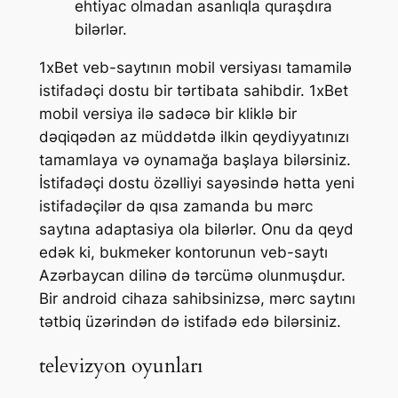
ehtiyac olmadan asanlıqla quraşdıra
bilərlər.
1xBet veb-saytının mobil versiyası tamamilə
istifadəçi dostu bir tərtibata sahibdir. 1xBet
mobil versiya ilə sadəcə bir kliklə bir
dəqiqədən az müddətdə ilkin qeydiyyatınızı
tamamlaya və oynamağa başlaya bilərsiniz.
İstifadəçi dostu özəlliyi sayəsində hətta yeni
istifadəçilər də qısa zamanda bu mərc
saytına adaptasiya ola bilərlər. Onu da qeyd
edək ki, bukmeker kontorunun veb-saytı
Azərbaycan dilinə də tərcümə olunmuşdur.
Bir android cihaza sahibsinizsə, mərc saytını
tətbiq üzərindən də istifadə edə bilərsiniz.
televizyon oyunları