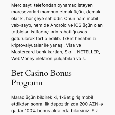
Mərc saytı telefondan oynamaq istəyən
mərcsevərləri məmnun etmək üçün, demək
olar ki, hər şeyə sahibdir. Onun həm mobil
veb-saytı, həm də Android və iOS üçün olan
tətbiqləri istifadəçilərin rahatlığı əsas
götürülərək tərtib edilib. 1xBet hesabınızı
kriptovalyutalar ilə yanaşı, Visa və
Mastercard bank kartları, Skrill, NETELLER,
WebMoney elektron pulqabıları və s.
Bet Casino Bonus
Programı
Maraq üçün bildirək ki, 1xBet giriş mobil
etdikdən sonra, ilk depozitinizdə 200 AZN-ə
qədər 100% bonus əldə edə bilərsiniz. Siz