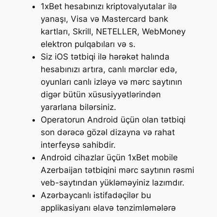
1xBet hesabınızı kriptovalyutalar ilə
yanaşı, Visa və Mastercard bank
kartları, Skrill, NETELLER, WebMoney
elektron pulqabıları və s.
Siz iOS tətbiqi ilə hərəkət halında
hesabınızı artıra, canlı mərclər edə,
oyunları canlı izləyə və mərc saytının
digər bütün xüsusiyyətlərindən
yararlana bilərsiniz.
Operatorun Android üçün olan tətbiqi
son dərəcə gözəl dizayna və rahat
interfeysə sahibdir.
Android cihazlar üçün 1xBet mobile
Azerbaijan tətbiqini mərc saytının rəsmi
veb-saytından yükləməyiniz lazımdır.
Azərbaycanlı istifadəçilər bu
applikasiyanı əlavə tənzimləmələrə