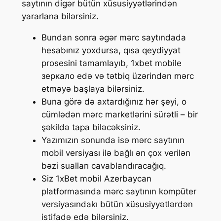
saytının digər bütün xüsusiyyətlərindən
yararlana bilərsiniz.
Bundan sonra əgər mərc saytındada
hesabınız yoxdursa, qısa qeydiyyat
prosesini tamamlayıb, 1xbet mobile
зеркало edə və tətbiq üzərindən mərc
etməyə başlaya bilərsiniz.
Buna görə də axtardığınız hər şeyi, o
cümlədən mərc marketlərini sürətli – bir
şəkildə tapa biləcəksiniz.
Yazımızın sonunda isə mərc saytının
mobil versiyası ilə bağlı ən çox verilən
bəzi sualları cavablandıracağıq.
Siz 1xBet mobil Azerbaycan
platformasında mərc saytının kompüter
versiyasındakı bütün xüsusiyyətlərdən
istifadə edə bilərsiniz.