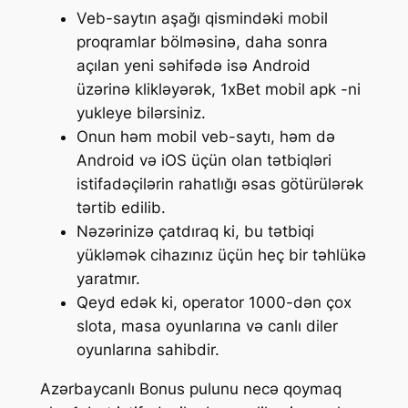
Veb-saytın aşağı qismindəki mobil
proqramlar bölməsinə, daha sonra
açılan yeni səhifədə isə Android
üzərinə klikləyərək, 1xBet mobil apk -ni
yukleye bilərsiniz.
Onun həm mobil veb-saytı, həm də
Android və iOS üçün olan tətbiqləri
istifadəçilərin rahatlığı əsas götürülərək
tərtib edilib.
Nəzərinizə çatdıraq ki, bu tətbiqi
yükləmək cihazınız üçün heç bir təhlükə
yaratmır.
Qeyd edək ki, operator 1000-dən çox
slota, masa oyunlarına və canlı diler
oyunlarına sahibdir.
Azərbaycanlı Bonus pulunu necə qoymaq