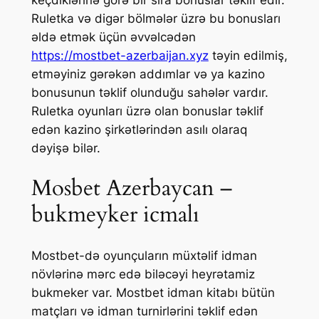
Ruletka və digər bölmələr üzrə bu bonusları
əldə etmək üçün əvvəlcədən
https://mostbet-azerbaijan.xyz
təyin edilmiş,
etməyiniz gərəkən addımlar və ya kazino
bonusunun təklif olunduğu sahələr vardır.
Ruletka oyunları üzrə olan bonuslar təklif
edən kazino şirkətlərindən asılı olaraq
dəyişə bilər.
Mosbet Azerbaycan –
bukmeyker icmalı
Mostbet-də oyunçuların müxtəlif idman
növlərinə mərc edə biləcəyi heyrətamiz
bukmeker var. Mostbet idman kitabı bütün
matçları və idman turnirlərini təklif edən