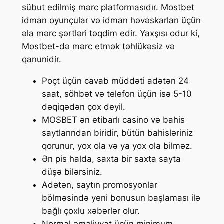
sübut edilmiş mərc platformasıdır. Mostbet
idman oyunçular və idman həvəskarları üçün
əla mərc şərtləri təqdim edir. Yaxşısı odur ki,
Mostbet-də mərc etmək təhlükəsiz və
qanunidir.
Poçt üçün cavab müddəti adətən 24
saat, söhbət və telefon üçün isə 5-10
dəqiqədən çox deyil.
MOSBET ən etibarlı casino və bahis
saytlarından biridir, bütün bahisləriniz
qorunur, yox ola və ya yox ola bilməz.
Ən pis halda, saxta bir saxta sayta
düşə bilərsiniz.
Adətən, saytın promosyonlar
bölməsində yeni bonusun başlaması ilə
bağlı çoxlu xəbərlər olur.
Normal əməliyyat üçün minimum