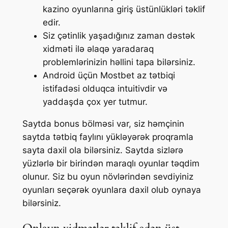
kazino oyunlarına giriş üstünlükləri təklif
edir.
Siz çətinlik yaşadığınız zaman dəstək
xidməti ilə əlaqə yaradaraq
problemlərinizin həllini tapa bilərsiniz.
Android üçün Mostbet az tətbiqi
istifadəsi olduqca intuitivdir və
yaddaşda çox yer tutmur.
Saytda bonus bölməsi var, siz həmçinin
saytda tətbiq faylını yükləyərək proqramla
sayta daxil ola bilərsiniz. Saytda sizlərə
yüzlərlə bir birindən maraqlı oyunlar təqdim
olunur. Siz bu oyun növlərindən sevdiyiniz
oyunları seçərək oyunlara daxil olub oynaya
bilərsiniz.