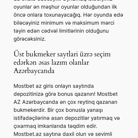
oyunlar ən məşhur oyunlar olduğundan ilk
öncə onlara toxunayacağıq. Hər oyunda edə
biləcəyiniz minimum və maksimum mərci
təyin edən cədvəl limitlərinin olduğunu
görəcəksiniz.
Üst bukmeker saytlari üzrə seçim
edərkən əsas lazım olanlar
Azərbaycanda
Mostbet az giris onlayn saytında
depozitinizə görə bonus qazanın! Mostbet
AZ Azərbaycanda ən çox reytinq qazanan
bukmekerdir. Bir çox bonusla yanaşı
istifadəçilərinə asan depozitlər yatırmaq və
çıxarmaq imkanlarıda təqdim edir.
Mostbet.az saytına daxil olun və sevimli