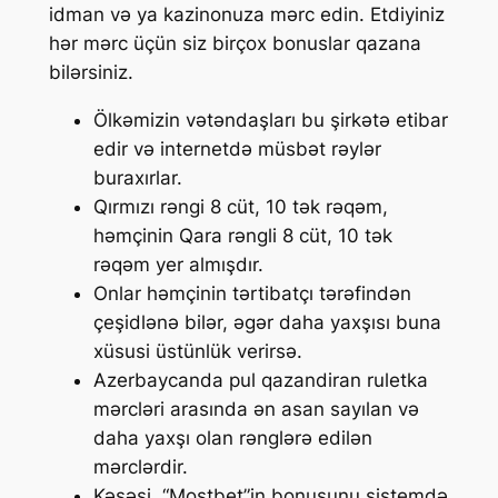
idman və ya kazinonuza mərc edin. Etdiyiniz
hər mərc üçün siz birçox bonuslar qazana
bilərsiniz.
Ölkəmizin vətəndaşları bu şirkətə etibar
edir və internetdə müsbət rəylər
buraxırlar.
Qırmızı rəngi 8 cüt, 10 tək rəqəm,
həmçinin Qara rəngli 8 cüt, 10 tək
rəqəm yer almışdır.
Onlar həmçinin tərtibatçı tərəfindən
çeşidlənə bilər, əgər daha yaxşısı buna
xüsusi üstünlük verirsə.
Azerbaycanda pul qazandiran ruletka
mərcləri arasında ən asan sayılan və
daha yaxşı olan rənglərə edilən
mərclərdir.
Kəsəsi, “Mostbet”in bonusunu sistemdə