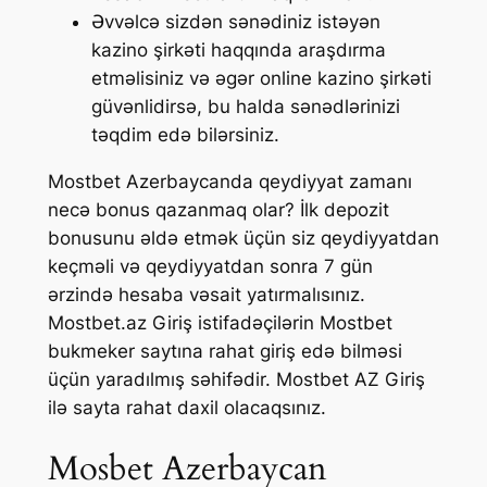
Əvvəlcə sizdən sənədiniz istəyən
kazino şirkəti haqqında araşdırma
etməlisiniz və əgər online kazino şirkəti
güvənlidirsə, bu halda sənədlərinizi
təqdim edə bilərsiniz.
Mostbet Azerbaycanda qeydiyyat zamanı
necə bonus qazanmaq olar? İlk depozit
bonusunu əldə etmək üçün siz qeydiyyatdan
keçməli və qeydiyyatdan sonra 7 gün
ərzində hesaba vəsait yatırmalısınız.
Mostbet.az Giriş istifadəçilərin Mostbet
bukmeker saytına rahat giriş edə bilməsi
üçün yaradılmış səhifədir. Mostbet AZ Giriş
ilə sayta rahat daxil olacaqsınız.
Mosbet Azerbaycan