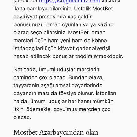
şəbəkələr
https://istegucumuz.com
vasitəsi
ilə tamamlaya bilərsiniz. Üstəlik MostBet
qeydiyyat prosesində xoş gəldin
bonusunuzu idman oyunları və ya kazino
olaraq seçə bilərsiniz. MostBet idman
mərcləri üçün həm yeni həm də köhnə
istifadəçiləri üçün kifayət qədər əlverişli
hesab ediləcək bonuslar təqdim etməkdədir.
Nəticədə, ümumi uduşlar mərclərin
cəmindən çox olacaq. Bundan əlavə,
təyyarənin aşağı əmsal dəyərlərində
dayandırılması da tövsiyə olunur. İstənilən
halda, ümumi uduşlar hər hansı mümkün
itkini ödəməklə, qoyulmuş mərcdən çox
olacaq.
Mostbet Azərbaycandan olan