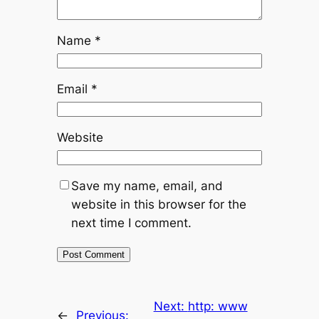
Name
*
Email
*
Website
Save my name, email, and
website in this browser for the
next time I comment.
Next:
http: www
←
Previous: