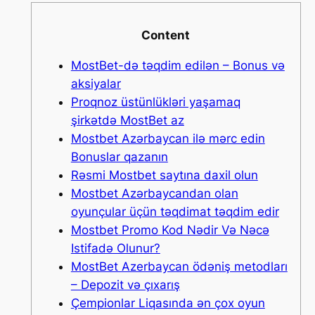
Content
MostBet-də təqdim edilən – Bonus və
aksiyalar
Proqnoz üstünlükləri yaşamaq
şirkətdə MostBet az
Mostbet Azərbaycan ilə mərc edin
Bonuslar qazanın
Rəsmi Mostbet saytına daxil olun
Mostbet Azərbaycandan olan
oyunçular üçün təqdimat təqdim edir
Mostbet Promo Kod Nədir Və Nəcə
Istifadə Olunur?
MostBet Azerbaycan ödəniş metodları
– Depozit və çıxarış
Çempionlar Liqasında ən çox oyun