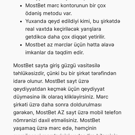
MostBet mərc kontorunun bir çox
ödəniş metodu var.
Yuxarıda qeyd edildiyi kimi, bu şirkətdə
real vaxtda keçiriləcək yarışlara
getdikcə daha çox diqqət yetirilir.
Mostbet az mərclər üçün hətta əlavə
imkanlar da təqdim edir.
MostBet sayta giriş güzgü vasitəsilə
təhlükəsizdir, çünki bu bir şirkət tərəfindən
idarə olunur. MostBet sayt üzrə
qeydiyyatdan keçmək üçün qeydiyyat
düyməsinə ilk olaraq klikləyirsiniz. Mərc
şirkəti üzrə daha sonra doldurulması
gərəkən, MostBet AZ sayt üzrə mobil telefon
nömrənizi daxil etməlisiniz. MostBet
yaşamaq üzrə mərc edə, həmçinin