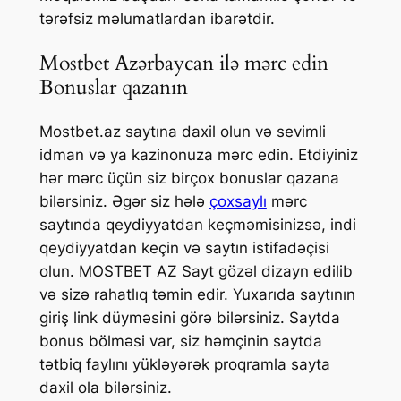
tərəfsiz məlumatlardan ibarətdir.
Mostbet Azərbaycan ilə mərc edin
Bonuslar qazanın
Mostbet.az saytına daxil olun və sevimli
idman və ya kazinonuza mərc edin. Etdiyiniz
hər mərc üçün siz birçox bonuslar qazana
bilərsiniz. Əgər siz hələ
çoxsaylı
mərc
saytında qeydiyyatdan keçməmisinizsə, indi
qeydiyyatdan keçin və saytın istifadəçisi
olun. MOSTBET AZ Sayt gözəl dizayn edilib
və sizə rahatlıq təmin edir. Yuxarıda saytının
giriş link düyməsini görə bilərsiniz. Saytda
bonus bölməsi var, siz həmçinin saytda
tətbiq faylını yükləyərək proqramla sayta
daxil ola bilərsiniz.