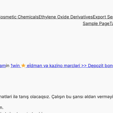
osmetic Chemicals
Ethylene Oxide Derivatives
Export Se
Sample Page
T
eam
in
1win
eİdman və kazino mərcləri >> Depozit bo
mətləri ilə tanış olacaqsız. Çalışın bu şansı əldən verməy
n.