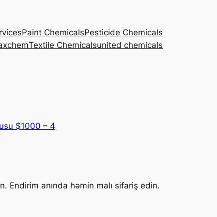
rvices
Paint Chemicals
Pesticide Chemicals
axchem
Textile Chemicals
united chemicals
nusu $1000 – 4
in. Endirim anında həmin malı sifariş edin.