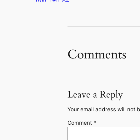
Comments
Leave a Reply
Your email address will not 
Comment
*