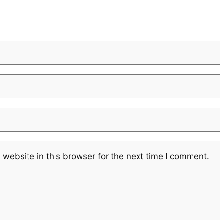
website in this browser for the next time I comment.