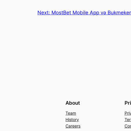
Next:
MostBet Mobile App və Bukmeker Ş
About
Pr
Team
Pri
History
Ter
Careers
Con