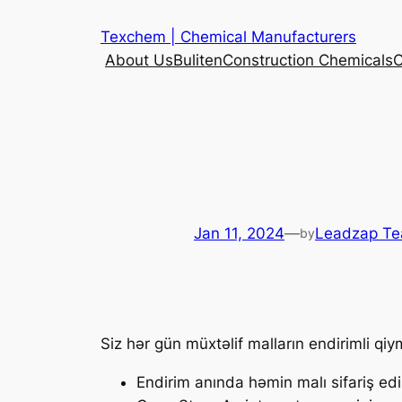
Skip
Texchem | Chemical Manufacturers
to
About Us
Buliten
Construction Chemicals
C
content
Jan 11, 2024
—
Leadzap T
by
Siz hər gün müxtəlif malların endirimli qiy
Endirim anında həmin malı sifariş edi