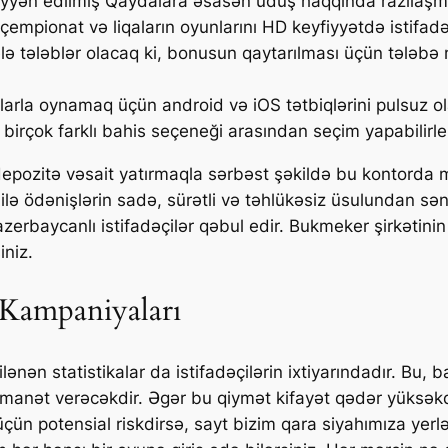
üəyyən edilmiş Qaydalara əsasən uduş haqqında razılaşm
mpionat və liqaların oyunlarını HD keyfiyyətdə istifadəç
ə tələblər olacaq ki, bonusun qaytarılması üçün tələbə
larla oynamaq üçün android və iOS tətbiqlərini pulsuz ol
a birçok farklı bahis seçeneği arasından seçim yapabilirle
depozitə vəsait yatırmaqla sərbəst şəkildə bu kontorda m
lə ödənişlərin sadə, sürətli və təhlükəsiz üsulundan sə
аzеrbаyсаnlı istifаdəçilər qəbul еdir. Bukmеkеr şirkəti
iniz.
Kampaniyaları
nən statistikalar da istifadəçilərin ixtiyarındadır. Bu, 
zəmanət verəcəkdir. Əgər bu qiymət kifayət qədər yüksək
ün potensial riskdirsə, sayt bizim qara siyahımıza yerlə