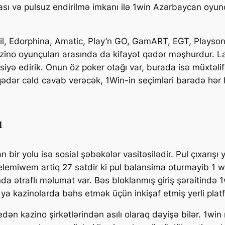
ası və pulsuz endirilmə imkanı ilə 1win Azərbaycan oyun
il, Edorphina, Amatic, Play’n GO, GamART, EGT, Playson 
no oyunçuları arasında da kifayət qədər məşhurdur. Lak
iyə edirik. Onun öz poker otağı var, burada isə müxtəlif 
r cəld cavab verəcək, 1Win-in seçimləri barədə hər han
ı
 yolu isə sosial şəbəkələr vasitəsilədir. Pul çıxarışı yal
lemiwem artiq 27 satdir ki pul balansima oturmayib 1 w
da ətraflı məlumat var. Bəs bloklanmış giriş şəraitində
 ya kazinolarda bəhs etmək üçün inkişaf etmiş yerli plat
edən kazino şirkətlərindən asılı olaraq dəyişə bilər. 1win