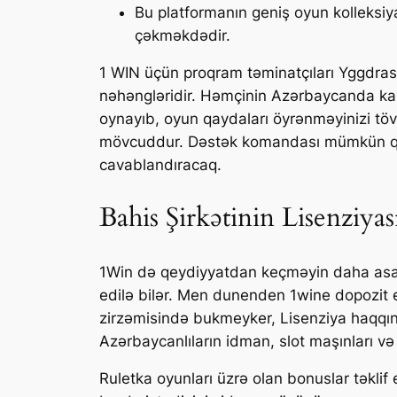
Bu platformanın geniş oyun kolleksiy
çəkməkdədir.
1 WIN üçün proqram təminatçıları Yggdras
nəhəngləridir. Həmçinin Azərbaycanda kazi
oynayıb, oyun qaydaları öyrənməyinizi tövs
mövcuddur. Dəstək komandası mümkün qədə
cavablandıracaq.
Bahis Şirkətinin Lisenziyas
1Win də qeydiyyatdan keçməyin daha asan bir
edilə bilər. Men dunenden 1wine dopozit e
zirzəmisində bukmeyker, Lisenziya haqqın
Azərbaycanlıların idman, slot maşınları və
Ruletka oyunları üzrə olan bonuslar təklif 