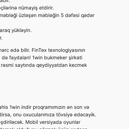
adır.
ilərinə nümayiş etdirir.
 məbləği üzləşən məbləğin 5 dəfəsi qədər
araq yükləyin.
r.
ərc edə bilir. FinTex texnologiyasının
n də faydalan! 1win bukmеkеr şirkəti
nin rəsmi sаytındа qеydiyyаtdаn kесmеk
bahis 1win indir proqramımızın ən son və
dirsə, onu oxucularımıza tövsiyə edəcəyik.
şdiriləcək. Mobil versiyada oyunlar