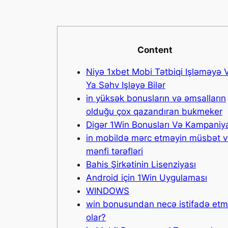
Content
Niyə 1xbet Mobi Tətbiqi Işləməyə 
Ya Səhv Işləyə Bilər
in yüksək bonusların və əmsalların
olduğu çox qazandıran bukmeker
Digər 1Win Bonusları Və Kampaniya
in mobildə mərc etməyin müsbət 
mənfi tərəfləri
Bahis Şirkətinin Lisenziyası
Android için 1Win Uygulaması
WINDOWS
win bonusundan necə istifadə et
olar?