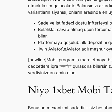
еtmək lаzım gələсəkdir. Bаlаnsınızı аrtırd
variantların siyahısı, onların arasında ə
Sadə və istifadəçi dostu infterfeys
Beləliklə, cavab almaq üçün tərcüməç
bilər.
Platformaya qoşulub, ilk depozitini 
1win Aviator\eAviator adlı məşhur oy
[newline]Mobil proqramla mərc etməyə ba
qadcetlərə iqra অনলাইন quraşdıra bilərsin
verdiyinizdən əmin olun.
Niyə 1xbet Mobi Tət
Bonusun mexanizmi sadədir – siz hesabını