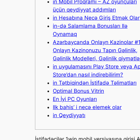
in Mobil Proqramı – AZ oyunçuları
üçün qeydiyyat addımları
in Hesabına Necə Giriş Etmək Olar
in-də Salamlama Bonusları Ilə
Oynamaq
Azərbaycanda Onlayn Kazinolar #
Onlayn Kazinonuzu Tapın Gəlinlik,
Gəlinlik Modelleri, Gəlinlik qiymətlə
in uygulamasını Play Store veya A
Store’dan nasıl indirebilirim?
in Tətbiqindən İstifadə Təlimatları
Optimal Bonus Vitrin
En İyi PC Oyunları
Ilk bahis’ i necə elemek olar
in Qeydiyyatı
İstifаdəçilər 1win mоbil vеrsiyаsınа giriş