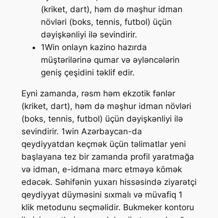
(kriket, dart), həm də məşhur idman
növləri (boks, tennis, futbol) üçün
dəyişkənliyi ilə sevindirir.
1Win onlayn kazino hazırda
müştərilərinə qumar və əyləncələrin
geniş çeşidini təklif edir.
Eyni zamanda, rəsm həm ekzotik fənlər
(kriket, dart), həm də məşhur idman növləri
(boks, tennis, futbol) üçün dəyişkənliyi ilə
sevindirir. 1win Azərbaycan-da
qeydiyyatdan keçmək üçün təlimatlar yeni
başlayana tez bir zamanda profil yaratmağa
və idman, e-idmana mərc etməyə kömək
edəcək. Səhifənin yuxarı hissəsində ziyarətçi
qeydiyyat düyməsini sıxmalı və müvafiq 1
klik metodunu seçməlidir. Bukmeker kontoru