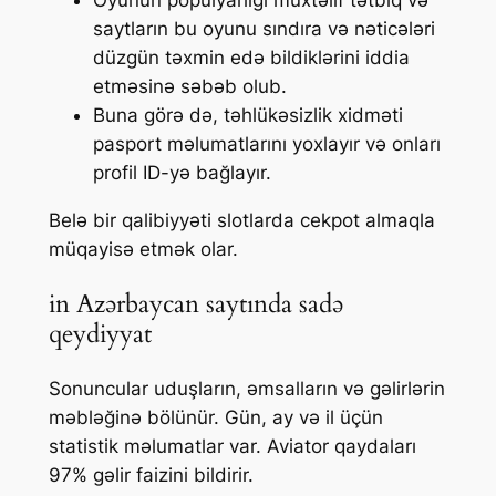
Oyunun populyarlığı müxtəlif tətbiq və
saytların bu oyunu sındıra və nəticələri
düzgün təxmin edə bildiklərini iddia
etməsinə səbəb olub.
Buna görə də, təhlükəsizlik xidməti
pasport məlumatlarını yoxlayır və onları
profil ID-yə bağlayır.
Belə bir qalibiyyəti slotlarda cekpot almaqla
müqayisə etmək olar.
in Azərbaycan saytında sadə
qeydiyyat
Sonuncular uduşların, əmsalların və gəlirlərin
məbləğinə bölünür. Gün, ay və il üçün
statistik məlumatlar var. Aviator qaydaları
97% gəlir faizini bildirir.