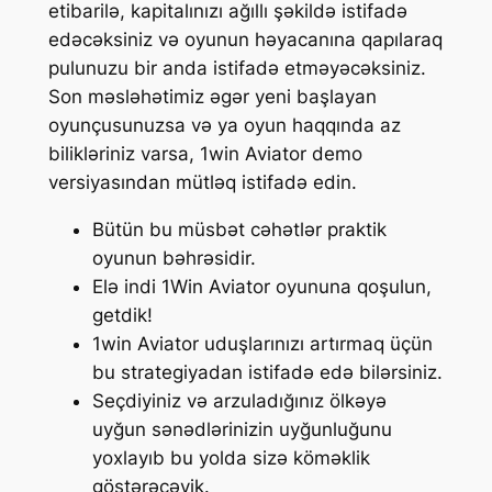
etibarilə, kapitalınızı ağıllı şəkildə istifadə
edəcəksiniz və oyunun həyacanına qapılaraq
pulunuzu bir anda istifadə etməyəcəksiniz.
Son məsləhətimiz əgər yeni başlayan
oyunçusunuzsa və ya oyun haqqında az
bilikləriniz varsa, 1win Aviator demo
versiyasından mütləq istifadə edin.
Bütün bu müsbət cəhətlər praktik
oyunun bəhrəsidir.
Elə indi 1Win Aviator oyununa qoşulun,
getdik!
1win Aviator uduşlarınızı artırmaq üçün
bu strategiyadan istifadə edə bilərsiniz.
Seçdiyiniz və arzuladığınız ölkəyə
uyğun sənədlərinizin uyğunluğunu
yoxlayıb bu yolda sizə köməklik
göstərəcəyik.