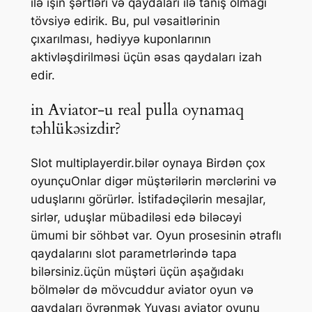
ilə işin şərtləri və qaydaları ilə tanış olmağı
tövsiyə edirik. Bu, pul vəsaitlərinin
çıxarılması, hədiyyə kuponlarının
aktivləşdirilməsi üçün əsas qaydaları izah
edir.
in Aviator-u real pulla oynamaq
təhlükəsizdir?
Slot multiplayerdir.bilər oynaya Birdən çox
oyunçuOnlar digər müştərilərin mərclərini və
uduşlarını görürlər. İstifadəçilərin mesajlar,
sirlər, uduşlar mübadiləsi edə biləcəyi
ümumi bir söhbət var. Oyun prosesinin ətraflı
qaydalarını slot parametrlərində tapa
bilərsiniz.üçün müştəri üçün aşağıdakı
bölmələr də mövcuddur aviator oyun və
qaydaları öyrənmək Yuvası aviator oyunu