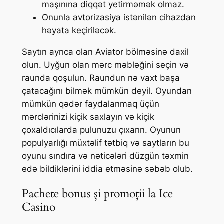
maşınına diqqət yetirməmək olmaz.
Onunla avtorizasiya istənilən cihazdan
həyata keçiriləcək.
Saytın ayrıca olan Aviator bölməsinə daxil
olun. Uyğun olan mərc məbləğini seçin və
raunda qoşulun. Raundun nə vaxt başa
çatacağını bilmək mümkün deyil. Oyundan
mümkün qədər faydalanmaq üçün
mərclərinizi kiçik saxlayın və kiçik
çoxaldıcılarda pulunuzu çıxarın. Oyunun
populyarlığı müxtəlif tətbiq və saytların bu
oyunu sındıra və nəticələri düzgün təxmin
edə bildiklərini iddia etməsinə səbəb olub.
Pachete bonus și promoții la Ice
Casino