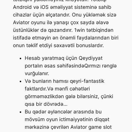
Android və iOS əməliyyat sisteminə sahib
cihazlar üçün əlçatandır. Onu yükləmək sizə
Aviator oyunu ilə yanaşı çox sayda əlavə
üstünlüklər də qazandırır. 1win tətbiqindən
istifadə etməyin ən önəmli faydalarından biri
onun təklif etdiyi səxavətli bonuslardır.
Hesab yaratmaq üçün Qeydiyyat
portalın əsas səhifəsindəQırmızı rənglə
vurğulanır.
Və bunların hamısı qeyri-fantastik
faktlardır.Və mənfi cəhətləri
görməməzlikdən gələ bilərsiniz, çünki
qısa bir dövrədə…
Bu qədər əyləncələr arasında bu
mövsüm oyun ictimaiyyətinin diqqət
mərkəzinə çevrilən Aviator game slot