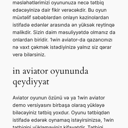
məsləhətlərimizi oyununuza necə tətbiq
edəcəyinizə dair fikir verəcəkdir. Bu oyun
müxtəlif səbəblərdən onlayn kazinolardan
istifadə edənlər arasında ən yüksək reytinqə
malikdir. Sizin daim məsuliyyətdə olmanız da
onlardan biridir. 1win aviator-da qazancınızı
nə vaxt çəkmək istədiyinizə yalnız siz qərar
verə bilərsiniz.
in aviator oyununda
qeydiyyat
Aviator oyunun özünü və ya 1win aviator
demo versiyasını birbaşa olaraq yükləyə
biləcəyiniz tətbiq yoxdur. Oyunu tətbiqdən
istifadə edərək oynamaq istəyirsinizsə, 1win
tətbiqini yükləməyiniz kifayətdir. Tətbiqi