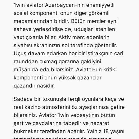
1win aviator Azerbaycan-nın əhəmiyyətli
sosial komponenti onun digər görkəmli
məqamlarından biridir. Bütün mərclər eyni
sahəyə yerləşdirilsə də, uduşlar istənilən
vaxt çıxarıla bilər. Aktiv mərc edənlərin
siyahısı ekranınızın sol tərəfində göstərilir.
Uçuş davam edərkən hər bir iştirakçının cari
raunddan çıxmaq qərarına gəldiyini
müşahidə edə bilərsiniz. Aviator-un kritik
komponenti onun yüksək qazanclar
qazandırmasıdır.
Sadəcə bir toxunuşla fərqli oyunlara keçə və
real kazino atmosferini öz ayaqlarınıza gətirə
bilərsiniz. Aviator 1win vebsaytının bütün
şərt və qaydalarına tabedir və nəzarət
bukmeker tərəfindən aparılır. Yalnız 18 yaşını