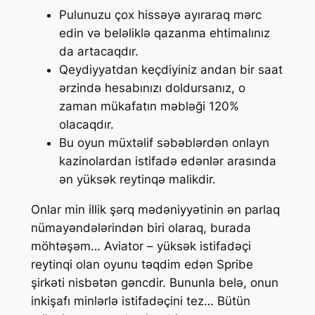
Pulunuzu çox hissəyə ayıraraq mərc
edin və beləliklə qazanma ehtimalınız
da artacaqdır.
Qeydiyyatdan keçdiyiniz andan bir saat
ərzində hesabınızı doldursanız, o
zaman mükafatın məbləği 120%
olacaqdır.
Bu oyun müxtəlif səbəblərdən onlayn
kazinolardan istifadə edənlər arasında
ən yüksək reytinqə malikdir.
Onlar min illik şərq mədəniyyətinin ən parlaq
nümayəndələrindən biri olaraq, burada
möhtəşəm… Aviator – yüksək istifadəçi
reytinqi olan oyunu təqdim edən Spribe
şirkəti nisbətən gəncdir. Bununla belə, onun
inkişafı minlərlə istifadəçini tez… Bütün