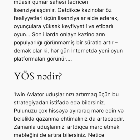
müasir qumar sahəsi tədricən
lisenziyalaşdırılır. Getdikcə kazinolar öz
fəaliyyətləri üçün lisenziyalar əldə edərək,
oyunçulara yüksək keyfiyyətli və etibarlı
oyun… Son illərdə onlayn kazinoların
populyarlığı görünməmiş bir sürətlə artır –
demək olar ki, hər gün İnternetdə yeni oyun
platformaları görünür.…
YÖS nədir?
1win Aviator uduşlarınızı artırmaq üçün bu
strategiyadan istifadə edə bilərsiniz.
Pulunuzu çox hissəyə ayıraraq mərc edin və
beləliklə qazanma ehtimalınız da artacaqdır.
Zamanla uduşlarınızı artdıqca mərc etmək
məbləğini də artıra bilərsiniz. Nəticə