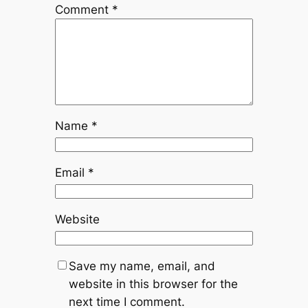
Comment
*
Name
*
Email
*
Website
Save my name, email, and
website in this browser for the
next time I comment.