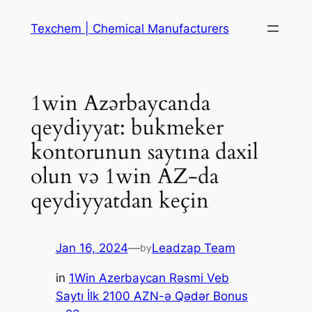
Skip
Texchem | Chemical Manufacturers
to
content
1win Azərbaycanda
qeydiyyat: bukmeker
kontorunun saytına daxil
olun və 1win AZ-da
qeydiyyatdan keçin
Jan 16, 2024
—
Leadzap Team
by
in
1Win Azerbaycan Rəsmi Veb
Saytı İlk 2100 AZN-ə Qədər Bonus