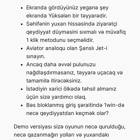
Ekranda gördüyünüz yeganə şey
ekranda Yüksələn bir təyyarədir.
Səhifənin yuxarı hissəsində ziyarətçi
qeydiyyat düyməsini sıxmalı və müvafiq
1 klik metodunu seçməlidir.
Aviator analoqu olan Şanslı Jet-i
sınayın.
Ancaq daha əvvəl pulunuzu
nağdlaşdırmasanız, təyyarə uçacaq və
tamamilə itirəcəksiniz.
İstədiyin xarici ölkədə təhsil almanız
üçün sizə yardımcı olaq.
Bəs bloklanmış giriş şəraitində 1win-də
necə qeydiyyatdan keçmək olar?
Demo versiyası sizə oyunun necə qurulduğu,
necə qazanmağın yolları və yuxarıdakı