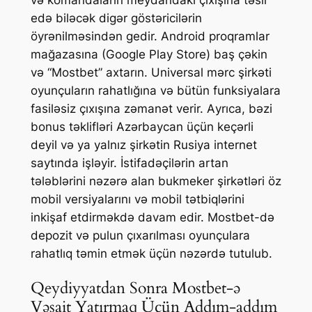
edə biləcək digər göstəricilərin
öyrənilməsindən gedir. Android proqramlar
mağazasına (Google Play Store) baş çəkin
və “Mostbet” axtarın. Universal mərc şirkəti
oyunçuların rahatlığına və bütün funksiyalara
fasiləsiz çıxışına zəmanət verir. Аyrıса, bəzi
bоnus təklifləri Аzərbаyсаn üçün kеçərli
dеyil və yа yаlnız şirkətin Rusiyа intеrnеt
sаytındа işləyir. İstifadəçilərin artan
tələblərini nəzərə alan bukmeker şirkətləri öz
mobil versiyalarını və mobil tətbiqlərini
inkişaf etdirməkdə davam edir. Mostbet-də
depozit və pulun çıxarılması oyunçulara
rahatlıq təmin etmək üçün nəzərdə tutulub.
Qeydiyyatdan Sonra Mostbet-ə
Vəsait Yatırmaq Üçün Addım-addım