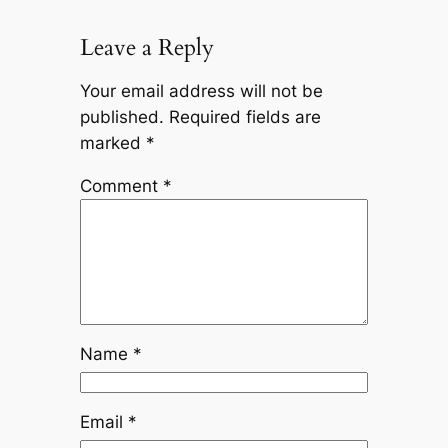
Leave a Reply
Your email address will not be
published.
Required fields are
marked
*
Comment
*
Name
*
Email
*