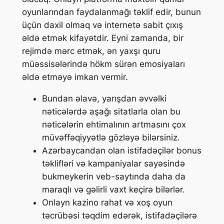
oyunlarından faydalanmağı təklif edir, bunun
üçün daxil olmaq və internetə sabit çıxış
əldə etmək kifayətdir. Eyni zamanda, bir
rejimdə mərc etmək, ən yaxşı quru
müəssisələrində hökm sürən emosiyaları
əldə etməyə imkan vermir.
Bundan əlavə, yarışdan əvvəlki
nəticələrdə aşağı sitatlarla olan bu
nəticələrin ehtimalının artmasını çox
müvəffəqiyyətlə gözləyə bilərsiniz.
Azərbaycandan olan istifadəçilər bonus
təklifləri və kampaniyalar sayəsində
bukmeykerin veb-saytında daha da
maraqlı və gəlirli vaxt keçirə bilərlər.
Onlayn kazino rahat və xoş oyun
təcrübəsi təqdim edərək, istifadəçilərə