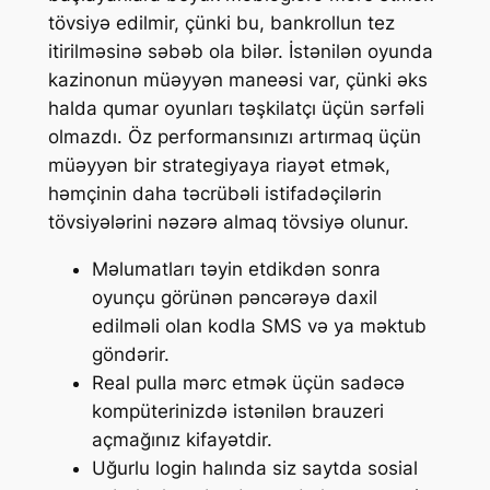
tövsiyə edilmir, çünki bu, bankrollun tez
itirilməsinə səbəb ola bilər. İstənilən oyunda
kazinonun müəyyən maneəsi var, çünki əks
halda qumar oyunları təşkilatçı üçün sərfəli
olmazdı. Öz performansınızı artırmaq üçün
müəyyən bir strategiyaya riayət etmək,
həmçinin daha təcrübəli istifadəçilərin
tövsiyələrini nəzərə almaq tövsiyə olunur.
Məlumatları təyin etdikdən sonra
oyunçu görünən pəncərəyə daxil
edilməli olan kodla SMS və ya məktub
göndərir.
Real pulla mərc etmək üçün sadəcə
kompüterinizdə istənilən brauzeri
açmağınız kifayətdir.
Uğurlu login halında siz saytda sosial