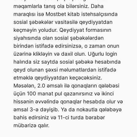
məqamlarla tanış ola bilərsiniz. Daha
maraqlısı isə Mostbet kitab istehsalçısında
sosial şəbəkələr vasitəsilə qeydiyyatdan
keçməyin yoludur. Qeydiyyat formasının
siyahısında olan sosial şəbəkələrdən
birindən istifadə edirsinizsə, o zaman onun
üzərinə klikləyin və daxil olun. Uğurlu login
halında siz saytda sosial şəbəkə hesabında
qeyd olunan şəxsi məlumatlardan istifadə
etməklə qeydiyyatdan keçəcəksiniz.
Məsələn, 2.0 əmsalı ilə qonaqların qələbəsi
üçün 100 manat pul qazanırsınız və ikinci
hissənin əvvəlində qonaqlar hesabda olur və
əmsal 3-ə dəyişib. Ya da nokautla qələbəyə
bahis edirsiniz və 11-ci turda bərabər
mübarizə qalır.