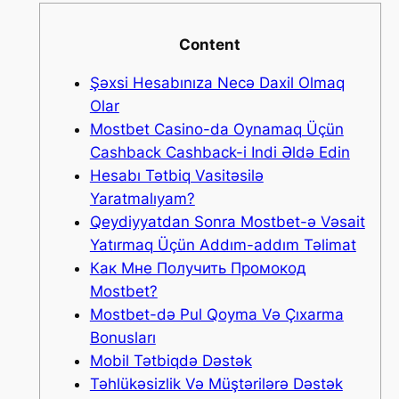
Content
Şəxsi Hesabınıza Necə Daxil Olmaq
Olar
Mostbet Casino-da Oynamaq Üçün
Cashback Cashback-i Indi Əldə Edin
Hesabı Tətbiq Vasitəsilə
Yaratmalıyam?
Qeydiyyatdan Sonra Mostbet-ə Vəsait
Yatırmaq Üçün Addım-addım Təlimat
Как Мне Получить Промокод
Mostbet?
Mostbet-də Pul Qoyma Və Çıxarma
Bonusları
Mobil Tətbiqdə Dəstək
Təhlükəsizlik Və Müştərilərə Dəstək