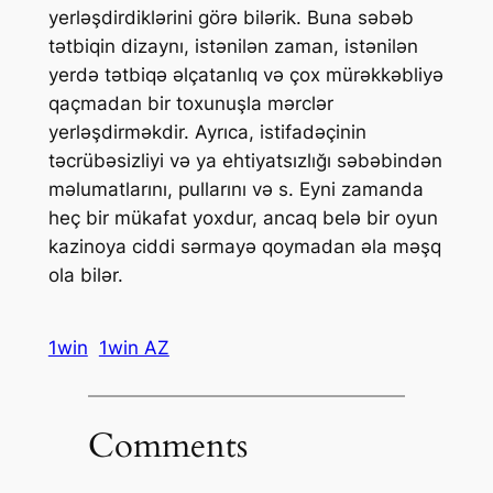
yerləşdirdiklərini görə bilərik. Buna səbəb
tətbiqin dizaynı, istənilən zaman, istənilən
yerdə tətbiqə əlçatanlıq və çox mürəkkəbliyə
qaçmadan bir toxunuşla mərclər
yerləşdirməkdir. Ayrıca, istifadəçinin
təcrübəsizliyi və ya ehtiyatsızlığı səbəbindən
məlumatlarını, pullarını və s. Eyni zamanda
heç bir mükafat yoxdur, ancaq belə bir oyun
kazinoya ciddi sərmayə qoymadan əla məşq
ola bilər.
1win
1win AZ
Comments