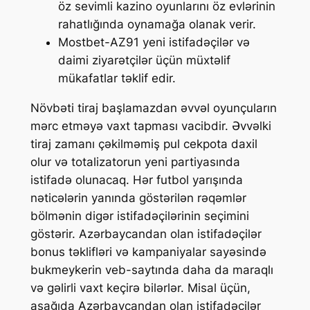
öz sevimli kazino oyunlarını öz evlərinin
rahatlığında oynamağa olanak verir.
Mostbet-AZ91 yeni istifadəçilər və
daimi ziyarətçilər üçün müxtəlif
mükafatlar təklif edir.
Növbəti tiraj başlamazdan əvvəl oyunçuların
mərc etməyə vaxt tapması vacibdir. Əvvəlki
tiraj zamanı çəkilməmiş pul cekpota daxil
olur və totalizatorun yeni partiyasında
istifadə olunacaq. Hər futbol yarışında
nəticələrin yanında göstərilən rəqəmlər
bölmənin digər istifadəçilərinin seçimini
göstərir. Azərbaycandan olan istifadəçilər
bonus təklifləri və kampaniyalar sayəsində
bukmeykerin veb-saytında daha da maraqlı
və gəlirli vaxt keçirə bilərlər. Misal üçün,
aşağıda Azərbaycandan olan istifadəçilər