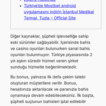
Türkiye’de Mostbet android
uygulamasını indirin İstanbul Medikal
Termal, Tuzla – Official Site
Diğer kaynaklar, şüpheli işlevselliğe sahip
eski sürümler sağlayabilir. İçerisinde bahis
ve casino oyunları bulunurken sanal bahis
oyunları bulunmuyor. Türkiye piyasasında 2
yılı aşkın süredir hizmet veren şirket
sunduğu hizmetle beğenilmektedir.
Bu bonus, yalnızca ilk defa çekim talebi
oluşturan müşterilere verilir. Bonus,
hesabınıza aktarılacak ve paranızla bahis
oynamaya devam edebileceksiniz. İlk başta,
şüpheli suçlunun bahisleri iptal edilebilir