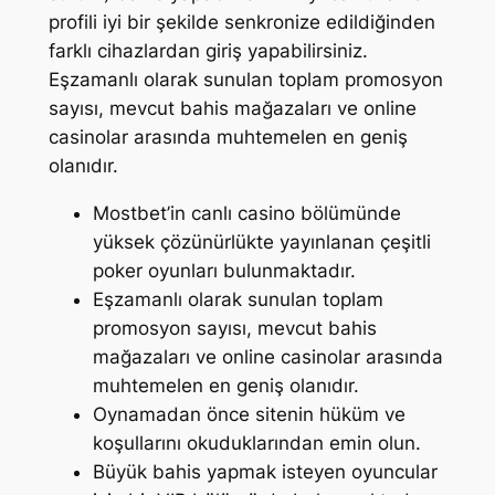
profili iyi bir şekilde senkronize edildiğinden
farklı cihazlardan giriş yapabilirsiniz.
Eşzamanlı olarak sunulan toplam promosyon
sayısı, mevcut bahis mağazaları ve online
casinolar arasında muhtemelen en geniş
olanıdır.
Mostbet’in canlı casino bölümünde
yüksek çözünürlükte yayınlanan çeşitli
poker oyunları bulunmaktadır.
Eşzamanlı olarak sunulan toplam
promosyon sayısı, mevcut bahis
mağazaları ve online casinolar arasında
muhtemelen en geniş olanıdır.
Oynamadan önce sitenin hüküm ve
koşullarını okuduklarından emin olun.
Büyük bahis yapmak isteyen oyuncular