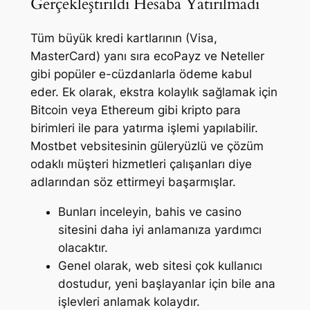
Gerçekleştirildi Hesaba Yatırılmadı
Tüm büyük kredi kartlarının (Visa,
MasterCard) yanı sıra ecoPayz ve Neteller
gibi popüler e-cüzdanlarla ödeme kabul
eder. Ek olarak, ekstra kolaylık sağlamak için
Bitcoin veya Ethereum gibi kripto para
birimleri ile para yatırma işlemi yapılabilir.
Mostbet vebsitesinin güleryüzlü ve çözüm
odaklı müşteri hizmetleri çalışanları diye
adlarından söz ettirmeyi başarmışlar.
Bunları inceleyin, bahis ve casino
sitesini daha iyi anlamanıza yardımcı
olacaktır.
Genel olarak, web sitesi çok kullanıcı
dostudur, yeni başlayanlar için bile ana
işlevleri anlamak kolaydır.