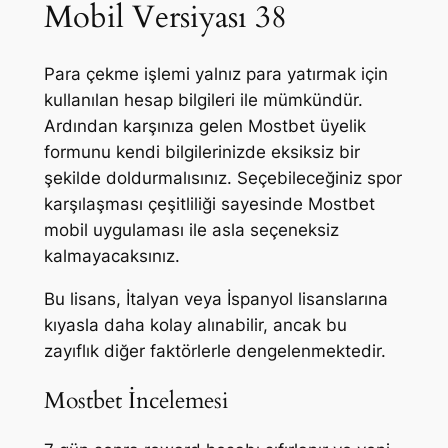
Mobil Versiyası 38
Para çekme işlemi yalnız para yatırmak için
kullanılan hesap bilgileri ile mümkündür.
Ardından karşınıza gelen Mostbet üyelik
formunu kendi bilgilerinizde eksiksiz bir
şekilde doldurmalısınız. Seçebileceğiniz spor
karşılaşması çeşitliliği sayesinde Mostbet
mobil uygulaması ile asla seçeneksiz
kalmayacaksınız.
Bu lisans, İtalyan veya İspanyol lisanslarına
kıyasla daha kolay alınabilir, ancak bu
zayıflık diğer faktörlerle dengelenmektedir.
Mostbet İncelemesi