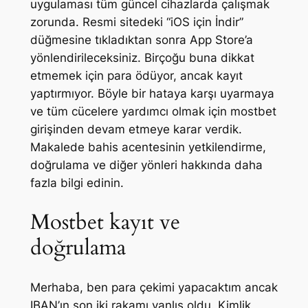
uygulaması tüm güncel cihazlarda çalışmak
zorunda. Resmi sitedeki “iOS için İndir”
düğmesine tıkladıktan sonra App Store’a
yönlendirileceksiniz. Birçoğu buna dikkat
etmemek için para ödüyor, ancak kayıt
yaptırmıyor. Böyle bir hataya karşı uyarmaya
ve tüm cücelere yardımcı olmak için mostbet
girişinden devam etmeye karar verdik.
Makalede bahis acentesinin yetkilendirme,
doğrulama ve diğer yönleri hakkında daha
fazla bilgi edinin.
Mostbet kayıt ve
doğrulama
Merhaba, ben para çekimi yapacaktım ancak
IBAN’ın son iki rakamı yanlış oldu. Kimlik