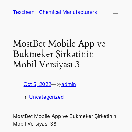
Skip
Texchem | Chemical Manufacturers
to
content
MostBet Mobile App və
Bukmeker Şirkətinin
Mobil Versiyası 3
Oct 5, 2022
—
admin
by
in
Uncategorized
MostBet Mobile App və Bukmeker Şirkətinin
Mobil Versiyası 38