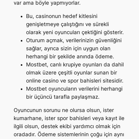
var ama böyle yapmıyorlar.
Bu, casinonun hedef kitlesini
genişletmeye çalıştığını ve sürekli
olarak yeni oyuncuları çektiğini gösterir.
Oturum açmak, verilerinizin güvenliğini
sağlar, ayrıca sizin için uygun olan
herhangi bir şekilde anında ödeme.
Mostbet, canlı krupiye oyunları da dahil
olmak üzere çeşitli oyunlar sunan bir
online casino ve spor bahisleri sitesidir.
Mostbet oyuncuların verilerini herhangi
bir üçüncü tarafla paylaşmaz.
Oyuncunun sorunu ne olursa olsun, ister
kumarhane, ister spor bahisleri veya kayıt ile
ilgili olsun, destek ekibi yardımcı olmak için
oradadır. Ödeme sistemlerinin çoğu için aynı