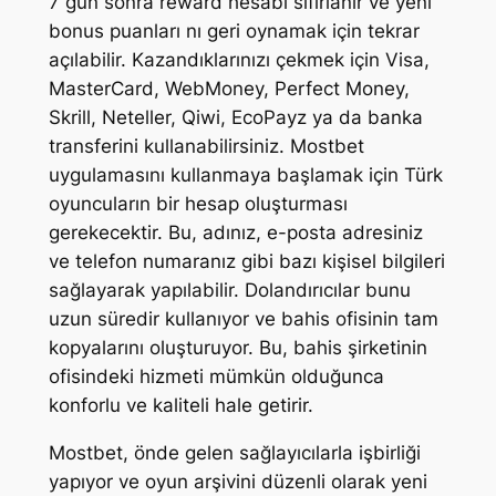
7 gün sonra reward hesabı sıfırlanır ve yeni
bonus puanları nı geri oynamak için tekrar
açılabilir. Kazandıklarınızı çekmek için Visa,
MasterCard, WebMoney, Perfect Money,
Skrill, Neteller, Qiwi, EcoPayz ya da banka
transferini kullanabilirsiniz. Mostbet
uygulamasını kullanmaya başlamak için Türk
oyuncuların bir hesap oluşturması
gerekecektir. Bu, adınız, e-posta adresiniz
ve telefon numaranız gibi bazı kişisel bilgileri
sağlayarak yapılabilir. Dolandırıcılar bunu
uzun süredir kullanıyor ve bahis ofisinin tam
kopyalarını oluşturuyor. Bu, bahis şirketinin
ofisindeki hizmeti mümkün olduğunca
konforlu ve kaliteli hale getirir.
Mostbet, önde gelen sağlayıcılarla işbirliği
yapıyor ve oyun arşivini düzenli olarak yeni