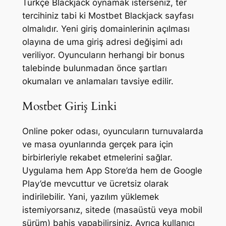
Türkçe Blackjack oynamak isterseniz, ter
tercihiniz tabi ki Mostbet Blackjack sayfası
olmalıdır. Yeni giriş domainlerinin açılması
olayına de uma giriş adresi değişimi adı
veriliyor. Oyuncuların herhangi bir bonus
talebinde bulunmadan önce şartları
okumaları ve anlamaları tavsiye edilir.
Mostbet Giriş Linki
Online poker odası, oyuncuların turnuvalarda
ve masa oyunlarında gerçek para için
birbirleriyle rekabet etmelerini sağlar.
Uygulama hem App Store’da hem de Google
Play’de mevcuttur ve ücretsiz olarak
indirilebilir. Yani, yazılım yüklemek
istemiyorsanız, sitede (masaüstü veya mobil
sürüm) bahis yapabilirsiniz. Ayrıca kullanıcı