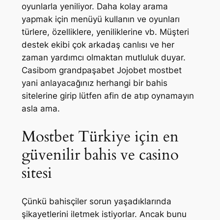
oyunlarla yeniliyor. Daha kolay arama
yapmak için menüyü kullanın ve oyunları
türlere, özelliklere, yeniliklerine vb. Müşteri
destek ekibi çok arkadaş canlısı ve her
zaman yardımcı olmaktan mutluluk duyar.
Casibom grandpaşabet Jojobet mostbet
yani anlayacağınız herhangi bir bahis
sitelerine girip lütfen afin de atıp oynamayın
asla ama.
Mostbet Türkiye için en
güvenilir bahis ve casino
sitesi
Çünkü bahisçiler sorun yaşadıklarında
şikayetlerini iletmek istiyorlar. Ancak bunu