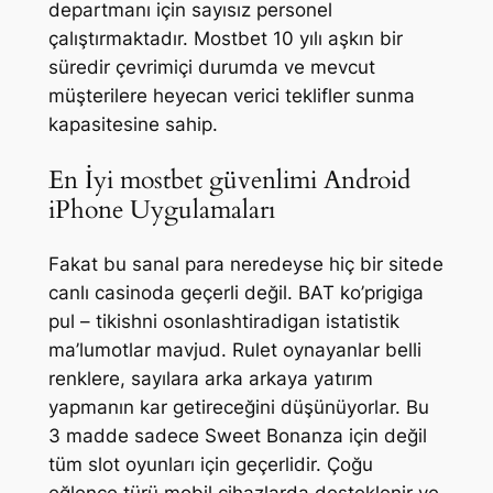
departmanı için sayısız personel
çalıştırmaktadır. Mostbet 10 yılı aşkın bir
süredir çevrimiçi durumda ve mevcut
müşterilere heyecan verici teklifler sunma
kapasitesine sahip.
En İyi mostbet güvenlimi Android
iPhone Uygulamaları
Fakat bu sanal para neredeyse hiç bir sitede
canlı casinoda geçerli değil. BAT ko’prigiga
pul – tikishni osonlashtiradigan istatistik
ma’lumotlar mavjud. Rulet oynayanlar belli
renklere, sayılara arka arkaya yatırım
yapmanın kar getireceğini düşünüyorlar. Bu
3 madde sadece Sweet Bonanza için değil
tüm slot oyunları için geçerlidir. Çoğu
eğlence türü mobil cihazlarda desteklenir ve