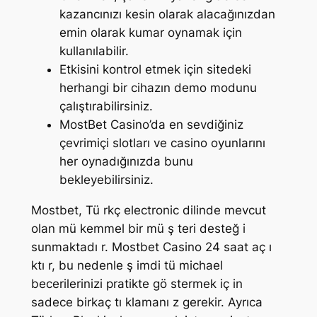
kazancınızı kesin olarak alacağınızdan
emin olarak kumar oynamak için
kullanılabilir.
Etkisini kontrol etmek için sitedeki
herhangi bir cihazın demo modunu
çalıştırabilirsiniz.
MostBet Casino’da en sevdiğiniz
çevrimiçi slotları ve casino oyunlarını
her oynadığınızda bunu
bekleyebilirsiniz.
Mostbet, Tü rkç electronic dilinde mevcut
olan mü kemmel bir mü ş teri desteğ i
sunmaktadı r. Mostbet Casino 24 saat aç ı
ktı r, bu nedenle ş imdi tü michael
becerilerinizi pratikte gö stermek iç in
sadece birkaç tı klamanı z gerekir. Ayrıca