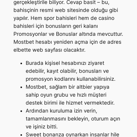
gerçekleştirile biliyor. Cevap basit – bu,
bahisçinin resmi web sitesinde olduğu gibi
yapılır. Hem spor bahisleri hem de casino
bahisleri için bonusların geri kalanı
Promosyonlar ve Bonuslar altında mevcuttur.
Mostbet hesabı yeniden açma için de adres
elbette web sayfası olacaktır.
Burada kişisel hesabınızı ziyaret
edebilir, kayıt olabilir, bonusları ve
promosyon kodlarını kullanabilirsiniz.
Mostbet, sağlam bir altbier yapıya
sahip oyun grubu ve hızlı müşteri
destek birimi ile hizmet vermektedir.
Ardından kuruluma izin verin,
tamamlanmasını bekleyin, oturum açın
ve işiniz bitti.
Sweet bonanza oynarkan insanlar hile