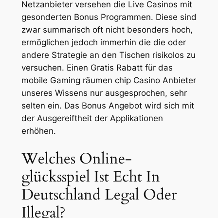
Netzanbieter versehen die Live Casinos mit
gesonderten Bonus Programmen. Diese sind
zwar summarisch oft nicht besonders hoch,
ermöglichen jedoch immerhin die die oder
andere Strategie an den Tischen risikolos zu
versuchen. Einen Gratis Rabatt für das
mobile Gaming räumen chip Casino Anbieter
unseres Wissens nur ausgesprochen, sehr
selten ein. Das Bonus Angebot wird sich mit
der Ausgereiftheit der Applikationen
erhöhen.
Welches Online-
glücksspiel Ist Echt In
Deutschland Legal Oder
Illegal?