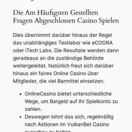
Die Am Häufigsten Gestellten
Fragen Abgeschlossen Casino Spielen
Dies übernimmt darüber hinaus der Regel
das unabhängiges Testlabor wie eCOGRA
oder iTech Labs. Die Resultate werden dann
geradeaus an die zuständige Behörde
weitergeleitet. Natürlich freut sich darüber
hinaus ein faires Online Casino über
Mitglieder, die viel Barmittel einsetzen.
OnlineCasino bietet unterschiedliche
Wege, um Bargeld auf Ihr Spielkonto zu
zahlen.
Deswegen lohnt das sich, regelmäßig
nach Aktionen im VulkanBet Casino