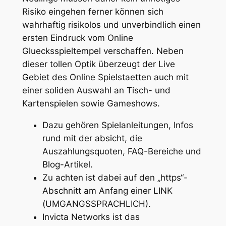
Risiko eingehen ferner können sich
wahrhaftig risikolos und unverbindlich einen
ersten Eindruck vom Online
Gluecksspieltempel verschaffen. Neben
dieser tollen Optik überzeugt der Live
Gebiet des Online Spielstaetten auch mit
einer soliden Auswahl an Tisch- und
Kartenspielen sowie Gameshows.
Dazu gehören Spielanleitungen, Infos
rund mit der absicht, die
Auszahlungsquoten, FAQ-Bereiche und
Blog-Artikel.
Zu achten ist dabei auf den „https“-
Abschnitt am Anfang einer LINK
(UMGANGSSPRACHLICH).
Invicta Networks ist das