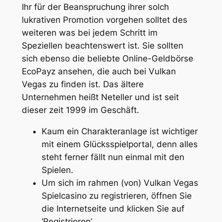
Ihr für der Beanspruchung ihrer solch
lukrativen Promotion vorgehen solltet des
weiteren was bei jedem Schritt im
Speziellen beachtenswert ist. Sie sollten
sich ebenso die beliebte Online-Geldbörse
EcoPayz ansehen, die auch bei Vulkan
Vegas zu finden ist. Das ältere
Unternehmen heißt Neteller und ist seit
dieser zeit 1999 im Geschäft.
Kaum ein Charakteranlage ist wichtiger
mit einem Glücksspielportal, denn alles
steht ferner fällt nun einmal mit den
Spielen.
Um sich im rahmen (von) Vulkan Vegas
Spielcasino zu registrieren, öffnen Sie
die Internetseite und klicken Sie auf
‘Registrieren’.