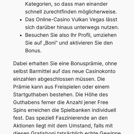
Kategorien, so dass man einander
schnell zurechtfinden möglicherweise.
Das Online-Casino Vulkan Vegas lässt
sich darüber hinaus unterwegs nutzen.
Besuchen Sie also Ihr Profil, umziehen
Sie auf „Boni“ und aktivieren Sie den
Bonus.
Dabei erhalten Sie eine Bonusprämie, ohne
selbst Barmittel auf das neue Casinokonto
einzahlen abgeschlossen müssen. Die
Prämie kann aus Freispielen oder einem
Startguthaben bestehen. Die Höhe des
Guthabens ferner die Anzahl jener Free
Spins erreichen die Spielbanken individuell
fest. Das speziell Faszinierende an den
Aktionen liegt mit dem Umstand, falls mit
diesen Gratisboni tatsächlich echte Gewinne