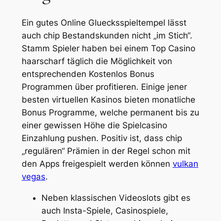
Ein gutes Online Gluecksspieltempel lässt
auch chip Bestandskunden nicht „im Stich“.
Stamm Spieler haben bei einem Top Casino
haarscharf täglich die Möglichkeit von
entsprechenden Kostenlos Bonus
Programmen über profitieren. Einige jener
besten virtuellen Kasinos bieten monatliche
Bonus Programme, welche permanent bis zu
einer gewissen Höhe die Spielcasino
Einzahlung pushen. Positiv ist, dass chip
„regulären“ Prämien in der Regel schon mit
den Apps freigespielt werden können
vulkan
vegas
.
Neben klassischen Videoslots gibt es
auch Insta-Spiele, Casinospiele,