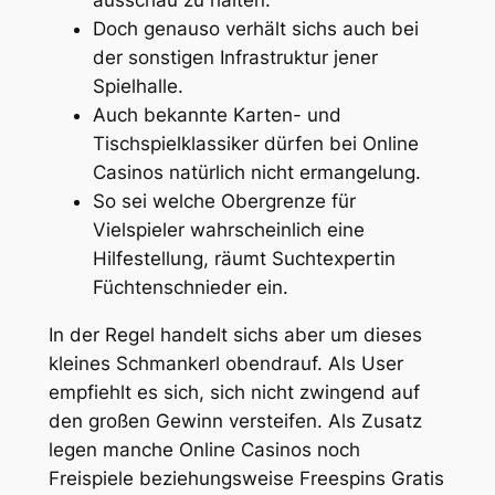
ausschau zu halten.
Doch genauso verhält sichs auch bei
der sonstigen Infrastruktur jener
Spielhalle.
Auch bekannte Karten- und
Tischspielklassiker dürfen bei Online
Casinos natürlich nicht ermangelung.
So sei welche Obergrenze für
Vielspieler wahrscheinlich eine
Hilfestellung, räumt Suchtexpertin
Füchtenschnieder ein.
In der Regel handelt sichs aber um dieses
kleines Schmankerl obendrauf. Als User
empfiehlt es sich, sich nicht zwingend auf
den großen Gewinn versteifen. Als Zusatz
legen manche Online Casinos noch
Freispiele beziehungsweise Freespins Gratis