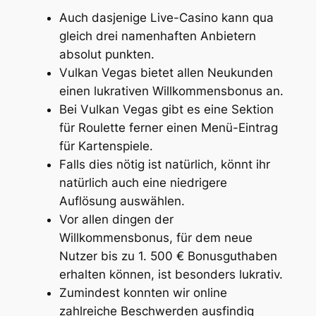
Auch dasjenige Live-Casino kann qua
gleich drei namenhaften Anbietern
absolut punkten.
Vulkan Vegas bietet allen Neukunden
einen lukrativen Willkommensbonus an.
Bei Vulkan Vegas gibt es eine Sektion
für Roulette ferner einen Menü-Eintrag
für Kartenspiele.
Falls dies nötig ist natürlich, könnt ihr
natürlich auch eine niedrigere
Auflösung auswählen.
Vor allen dingen der
Willkommensbonus, für dem neue
Nutzer bis zu 1. 500 € Bonusguthaben
erhalten können, ist besonders lukrativ.
Zumindest konnten wir online
zahlreiche Beschwerden ausfindig