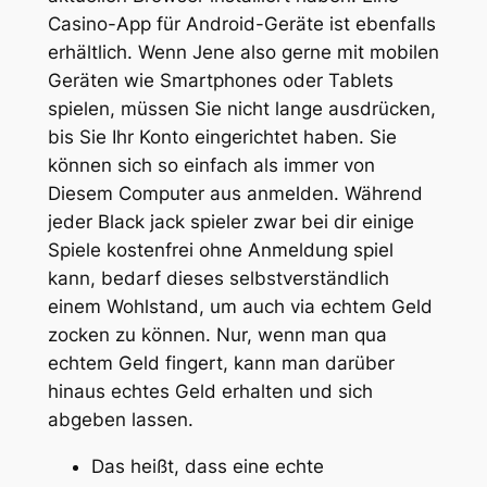
Casino-App für Android-Geräte ist ebenfalls
erhältlich. Wenn Jene also gerne mit mobilen
Geräten wie Smartphones oder Tablets
spielen, müssen Sie nicht lange ausdrücken,
bis Sie Ihr Konto eingerichtet haben. Sie
können sich so einfach als immer von
Diesem Computer aus anmelden. Während
jeder Black jack spieler zwar bei dir einige
Spiele kostenfrei ohne Anmeldung spiel
kann, bedarf dieses selbstverständlich
einem Wohlstand, um auch via echtem Geld
zocken zu können. Nur, wenn man qua
echtem Geld fingert, kann man darüber
hinaus echtes Geld erhalten und sich
abgeben lassen.
Das heißt, dass eine echte