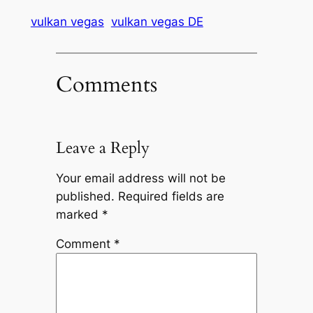
vulkan vegas
vulkan vegas DE
Comments
Leave a Reply
Your email address will not be
published.
Required fields are
marked
*
Comment
*