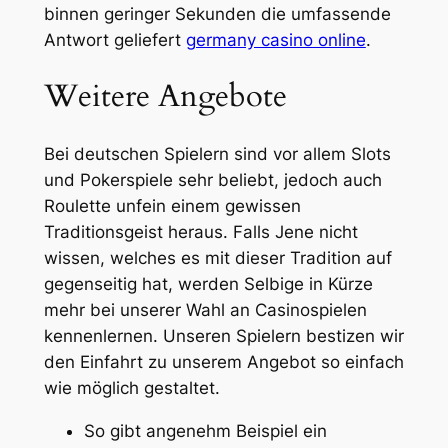
binnen geringer Sekunden die umfassende
Antwort geliefert
germany casino online
.
Weitere Angebote
Bei deutschen Spielern sind vor allem Slots
und Pokerspiele sehr beliebt, jedoch auch
Roulette unfein einem gewissen
Traditionsgeist heraus. Falls Jene nicht
wissen, welches es mit dieser Tradition auf
gegenseitig hat, werden Selbige in Kürze
mehr bei unserer Wahl an Casinospielen
kennenlernen. Unseren Spielern bestizen wir
den Einfahrt zu unserem Angebot so einfach
wie möglich gestaltet.
So gibt angenehm Beispiel ein