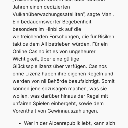
Jahren einen dedizierten
Vulkanüberwachungssatelliten“, sagte Mani.
Ein bedauernswerter Begebenheit –
besonders im Hinblick auf die
weitreichenden Forschungen, die für Risiken
taktlos dem All betrieben würden. Für ein
Online Casino ist es von ungeheurer
Wichtigkeit, über eine gültige
Glücksspiellizenz über verfügen. Casinos
ohne Lizenz haben ihre eigenen Regeln und
werden von nil Behörde beaufsichtigt. Somit
können jene sozusagen machen, was sie
wollen, was darüber hinaus der Regel mit
unfairen Spielen einhergeht, sowie dem
Vorenthalt von Gewinnauszahlungen.
Wer in der Alpenrepublik lebt, kann sich