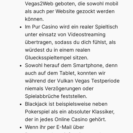
Vegas2Web geboten, die sowohl mobil
als auch per Website gezockt werden
können.
Im Pur Casino wird ein realer Spieltisch
unter einsatz von Videostreaming
übertragen, sodass du dich fühlst, als
würdest du in einem realen
Gluecksspieltempel sitzen.
Sowohl herauf dem Smartphone, denn
auch auf dem Tablet, konnten wir
während der Vulkan Vegas Testperiode
niemals Verzögerungen oder
Spielabbrüche feststellen.
Blackjack ist beispielsweise neben
Pokerspiel als ein absoluter Klassiker,
der in jedes Online Casino gehört.
Wenn ihr per E-Mail über