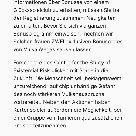
Informationen über Bonusse von einem
Glücksspielclub zu erhalten, müssen Sie bei
der Registrierung zustimmen, Neuigkeiten
zu erhalten. Bevor Sie sich via ganzen
Bonusprogramm einweisen, möchten wir
Solchen frauen ZWEI exklusiven Bonuscodes
von VulkanVegas sausen lassen.
Forschende des Centre for the Study of
Existential Risk blicken mit Sorge in die
Zukunft. Die Menschheit sei „beklagenswert
unzureichend“ auf chip unbändige Gefahr
des noch stärkeren Vulkanausbruchs
vorbereitet. Neben den Aktionen haben
Kartenspieler außerdem die Möglichkeit, bei
einer Gruppe von Turnieren qua zusätzlichen
Preisen teilzunehmen.