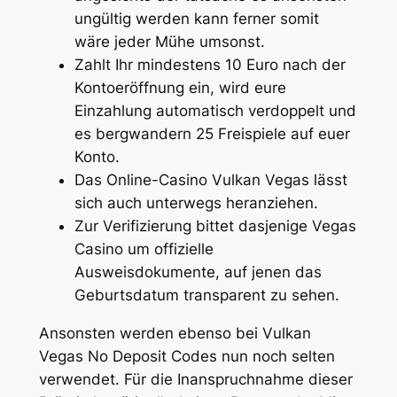
ungültig werden kann ferner somit
wäre jeder Mühe umsonst.
Zahlt Ihr mindestens 10 Euro nach der
Kontoeröffnung ein, wird eure
Einzahlung automatisch verdoppelt und
es bergwandern 25 Freispiele auf euer
Konto.
Das Online-Casino Vulkan Vegas lässt
sich auch unterwegs heranziehen.
Zur Verifizierung bittet dasjenige Vegas
Casino um offizielle
Ausweisdokumente, auf jenen das
Geburtsdatum transparent zu sehen.
Ansonsten werden ebenso bei Vulkan
Vegas No Deposit Codes nun noch selten
verwendet. Für die Inanspruchnahme dieser