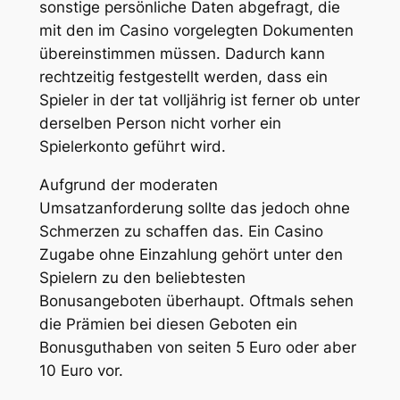
sonstige persönliche Daten abgefragt, die
mit den im Casino vorgelegten Dokumenten
übereinstimmen müssen. Dadurch kann
rechtzeitig festgestellt werden, dass ein
Spieler in der tat volljährig ist ferner ob unter
derselben Person nicht vorher ein
Spielerkonto geführt wird.
Aufgrund der moderaten
Umsatzanforderung sollte das jedoch ohne
Schmerzen zu schaffen das. Ein Casino
Zugabe ohne Einzahlung gehört unter den
Spielern zu den beliebtesten
Bonusangeboten überhaupt. Oftmals sehen
die Prämien bei diesen Geboten ein
Bonusguthaben von seiten 5 Euro oder aber
10 Euro vor.