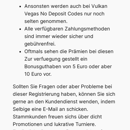
Ansonsten werden auch bei Vulkan
Vegas No Deposit Codes nur noch
selten genommen.
Alle verfügbaren Zahlungsmethoden
sind immer wieder sicher und
gebührenfrei.
Oftmals sehen die Prämien bei diesen
Zur verfuegung gestellt ein
Bonusguthaben von 5 Euro oder aber
10 Euro vor.
Sollten Sie Fragen oder aber Probleme bei
dieser Registrierung haben, können Sie sich
gerne an den Kundendienst wenden, indem
Selbige eine E-Mail an schicken.
Stammkunden freuen sichs über dicht
Promotionen und lukrative Turniere.