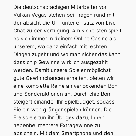
Die deutschsprachigen Mitarbeiter von
Vulkan Vegas stehen bei Fragen rund mit
der absicht die Uhr unter einsatz von Live
Chat zu der Verfügung. Am sichersten spielt
es sich immer in deinem Online Casino als
unserem, wo ganz einfach mit rechten
Dingen zugeht und wo man sicher das kann,
dass chip Gewinne wirklich ausgezahlt
werden. Damit unsere Spieler möglichst
gute Gewinnchancen erhalten, bieten wir
eine komplette Reihe an verlockenden Boni
und Sonderaktionen an. Durch chip Boni
steigert einander Ihr Spielbudget, sodass
Sie ein wenig länger spielen können. Die
Freispiele tun ihr Übriges dazu, Ihnen
nebenbei mehrere Extragewinne zu
absicheln. Mit dem Smartphone und den