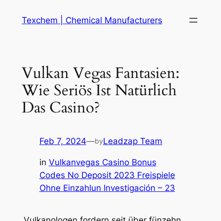
Skip
Texchem | Chemical Manufacturers
to
content
Vulkan Vegas Fantasien:
Wie Seriös Ist Natürlich
Das Casino?
Feb 7, 2024
—
Leadzap Team
by
in
Vulkanvegas Casino Bonus
Codes No Deposit 2023 Freispiele
Ohne Einzahlun Investigación – 23
„Vulkanologen fordern seit über fünzehn