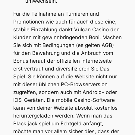
umwechseln.
Für die Teilnahme an Turnieren und
Promotionen wie auch für auch diese eine,
stabile Einzahlung dankt Vulcan Casino den
Kunden mit gewinnbringenden Boni. Machen
Sie sich mit Bedingungen (es gelten AGB)
für den Bewahrung und die Anbruch vom
Bonus herauf der offiziellen Internetseite
erst vertraut und diversifizieren Sie Das
Spiel. Sie können auf die Website nicht nur
mit dieser üblichen PC-Browserversion
zugreifen, sondern auch mit Android- oder
IOS-Geräten. Die mobile Casino-Software
kann von deiner Website absolut kostenlos
heruntergeladen werden. Wenn man das
Black jack spiel um Echtgeld anfängt,
möchte man vor allem sicher dies, dass der