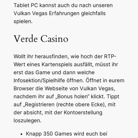
Tablet PC kannst auch du nach unseren
Vulkan Vegas Erfahrungen gleichfalls
spielen.
Verde Casino
Wollt ihr herausfinden, wie hoch der RTP-
Wert eines Kartenspiels ausfällt, müsst ihr
erst das Game und dann welche
Infosektion/Spielhilfe öffnen. Öffnet in eurem
Browser die Webseite von Vulkan Vegas,
nachdem ihr auf „Bonus holen“ klickt. Tippt
auf „Registrieren (rechte obere Ecke), mit
der absicht, mit der Kontoerstellung
loszulegen.
Knapp 350 Games wird euch bei