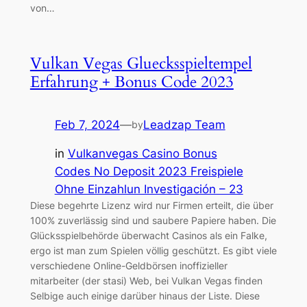
von…
Vulkan Vegas Gluecksspieltempel
Erfahrung + Bonus Code 2023
Feb 7, 2024
—
Leadzap Team
by
in
Vulkanvegas Casino Bonus
Codes No Deposit 2023 Freispiele
Ohne Einzahlun Investigación – 23
Diese begehrte Lizenz wird nur Firmen erteilt, die über
100% zuverlässig sind und saubere Papiere haben. Die
Glücksspielbehörde überwacht Casinos als ein Falke,
ergo ist man zum Spielen völlig geschützt. Es gibt viele
verschiedene Online-Geldbörsen inoffizieller
mitarbeiter (der stasi) Web, bei Vulkan Vegas finden
Selbige auch einige darüber hinaus der Liste. Diese