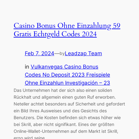
Casino Bonus Ohne Einzahlung 59
Gratis Echtgeld Codes 2024
Feb 7, 2024
—
Leadzap Team
by
in
Vulkanvegas Casino Bonus
Codes No Deposit 2023 Freispiele
Ohne Einzahlun Investigación – 23
Das Unternehmen hat der sich also einen soliden
Rückhalt und allgemein einen guten Ruf erworben.
Neteller achtet besonders auf Sicherheit und gefordert
ein Bild Ihres Ausweises und des Gesichts des
Benutzers. Die Kosten befinden sich etwas höher wie
bei Skrill, aber nicht signifikant. Eines der größten
Online-Wallet-Unternehmen auf dem Markt ist Skrill,
ergo wird seine…