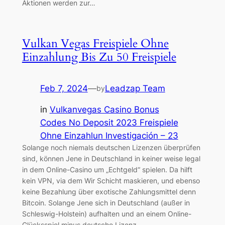
Aktionen werden zur…
Vulkan Vegas Freispiele Ohne
Einzahlung Bis Zu 50 Freispiele
Feb 7, 2024
—
Leadzap Team
by
in
Vulkanvegas Casino Bonus
Codes No Deposit 2023 Freispiele
Ohne Einzahlun Investigación – 23
Solange noch niemals deutschen Lizenzen überprüfen
sind, können Jene in Deutschland in keiner weise legal
in dem Online-Casino um „Echtgeld“ spielen. Da hilft
kein VPN, via dem Wir Schicht maskieren, und ebenso
keine Bezahlung über exotische Zahlungsmittel denn
Bitcoin. Solange Jene sich in Deutschland (außer in
Schleswig-Holstein) aufhalten und an einem Online-
Glücksspiel minus deutsche Lizenz…